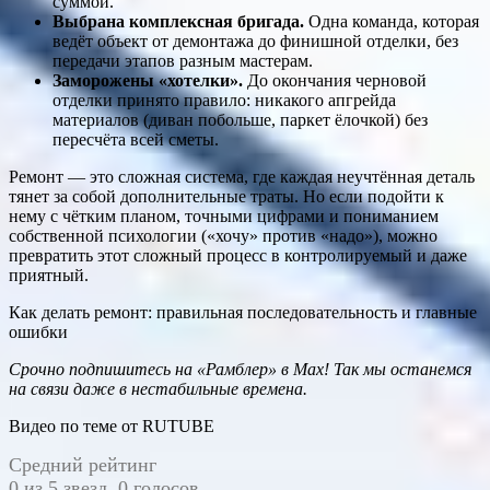
суммой.
Выбрана комплексная бригада.
Одна команда, которая
ведёт объект от демонтажа до финишной отделки, без
передачи этапов разным мастерам.
Заморожены «хотелки».
До окончания черновой
отделки принято правило: никакого апгрейда
материалов (диван побольше, паркет ёлочкой) без
пересчёта всей сметы.
Ремонт — это сложная система, где каждая неучтённая деталь
тянет за собой дополнительные траты. Но если подойти к
нему с чётким планом, точными цифрами и пониманием
собственной психологии («хочу» против «надо»), можно
превратить этот сложный процесс в контролируемый и даже
приятный.
Как делать ремонт: правильная последовательность и главные
ошибки
Срочно подпишитесь на
«Рамблер» в Max!
Так мы останемся
на связи даже в нестабильные времена.
Видео по теме от RUTUBE
Средний рейтинг
0 из 5 звезд. 0 голосов.