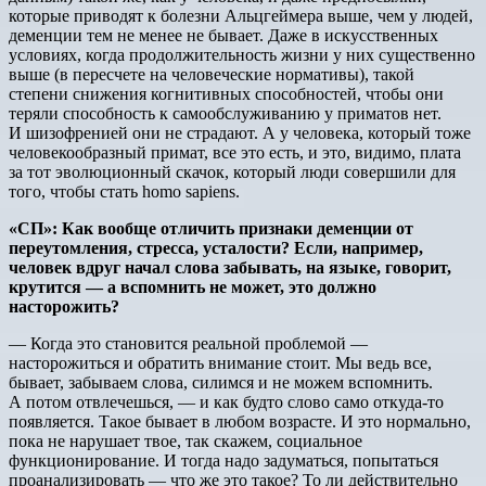
которые приводят к болезни Альцгеймера выше, чем у людей,
деменции тем не менее не бывает. Даже в искусственных
условиях, когда продолжительность жизни у них существенно
выше (в пересчете на человеческие нормативы), такой
степени снижения когнитивных способностей, чтобы они
теряли способность к самообслуживанию у приматов нет.
И шизофренией они не страдают. А у человека, который тоже
человекообразный примат, все это есть, и это, видимо, плата
за тот эволюционный скачок, который люди совершили для
того, чтобы стать homo sapiens.
«СП»
:
Как
вообще
отличить
признаки
деменции
от
переутомления
,
стресса
,
усталости
?
Если
,
например
,
человек
вдруг
начал
слова
забывать
,
на
языке
,
говорит
,
крутится
—
а
вспомнить
не
может
,
это
должно
насторожить
?
— Когда это становится реальной проблемой —
насторожиться и обратить внимание стоит. Мы ведь все,
бывает, забываем слова, силимся и не можем вспомнить.
А потом отвлечешься, — и как будто слово само откуда-то
появляется. Такое бывает в любом возрасте. И это нормально,
пока не нарушает твое, так скажем, социальное
функционирование. И тогда надо задуматься, попытаться
проанализировать — что же это такое? То ли действительно