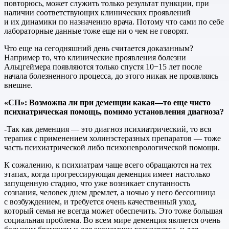
повторюсь, может служить только результат пункции, при
наличии соответствующих клинических проявлений
и их динамики по назначению врача. Потому что сами по себе
лабораторные данные тоже еще ни о чем не говорят.
Что еще на сегодняшний день считается доказанным?
Например то, что клинические проявления болезни
Альцгеймера появляются только спустя 10−15 лет после
начала болезненного процесса, до этого никак не проявляясь
внешне.
«СП»
:
Возможна
ли
при
деменции
какая
—
то
еще
чисто
психиатрическая
помощь
,
помимо
установления
диагноза
?
-Так как деменция — это диагноз психиатрический, то вся
терапия с применением холинэстеразных препаратов — тоже
часть психиатрической либо психоневрологической помощи.
К сожалению, к психиатрам чаще всего обращаются на тех
этапах, когда прогрессирующая деменция имеет настолько
запущенную стадию, что уже возникает спутанность
сознания, человек днем дремлет, а ночью у него бессонница
с возбуждением, и требуется очень качественный уход,
который семья не всегда может обеспечить. Это тоже большая
социальная проблема. Во всем мире деменция является очень