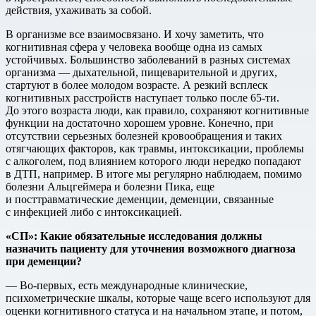
действия, ухаживать за собой.
В организме все взаимосвязано. И хочу заметить, что
когнитивная сфера у человека вообще одна из самых
устойчивых. Большинство заболеваний в разных системах
организма — дыхательной, пищеварительной и других,
стартуют в более молодом возрасте. А резкий всплеск
когнитивных расстройств наступает только после 65-ти.
До этого возраста люди, как правило, сохраняют когнитивные
функции на достаточно хорошем уровне. Конечно, при
отсутствии серьезных болезней кровообращения и таких
отягчающих факторов, как травмы, интоксикации, проблемы
с алкоголем, под влиянием которого люди нередко попадают
в ДТП, например. В итоге мы регулярно наблюдаем, помимо
болезни Альцгеймера и болезни Пика, еще
и посттравматические деменции, деменции, связанные
с инфекцией либо с интоксикацией.
«СП»
:
Какие
обязательные
исследования
должны
назначить
пациенту
для
уточнения
возможного
диагноза
при
деменции
?
— Во-первых, есть международные клинические,
психометрические шкалы, которые чаще всего используют для
оценки когнитивного статуса и на начальном этапе, и потом,