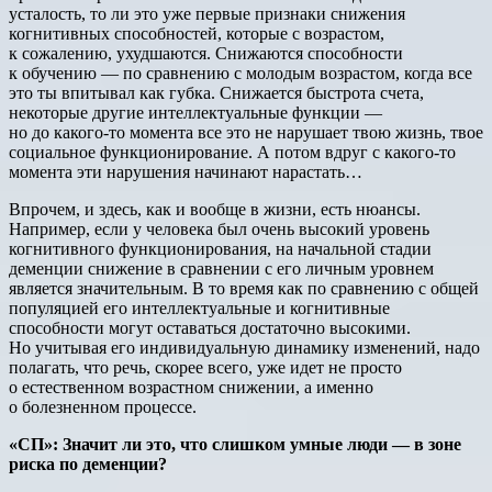
усталость, то ли это уже первые признаки снижения
когнитивных способностей, которые с возрастом,
к сожалению, ухудшаются. Снижаются способности
к обучению — по сравнению с молодым возрастом, когда все
это ты впитывал как губка. Снижается быстрота счета,
некоторые другие интеллектуальные функции —
но до какого-то момента все это не нарушает твою жизнь, твое
социальное функционирование. А потом вдруг с какого-то
момента эти нарушения начинают нарастать…
Впрочем, и здесь, как и вообще в жизни, есть нюансы.
Например, если у человека был очень высокий уровень
когнитивного функционирования, на начальной стадии
деменции снижение в сравнении с его личным уровнем
является значительным. В то время как по сравнению с общей
популяцией его интеллектуальные и когнитивные
способности могут оставаться достаточно высокими.
Но учитывая его индивидуальную динамику изменений, надо
полагать, что речь, скорее всего, уже идет не просто
о естественном возрастном снижении, а именно
о болезненном процессе.
«СП»
:
Значит
ли
это
,
что
слишком
умные
люди
—
в
зоне
риска
по
деменции
?