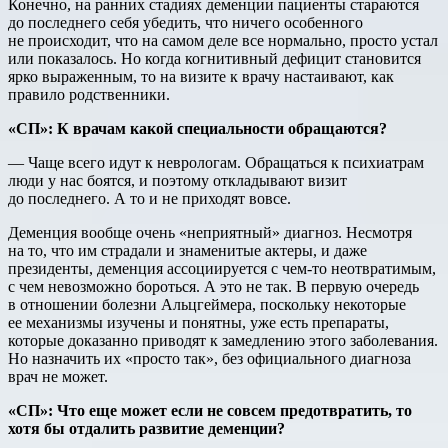
Конечно, на ранних стадиях деменции пациенты стараются
до последнего себя убедить, что ничего особенного
не происходит, что на самом деле все нормально, просто устал
или показалось. Но когда когнитивный дефицит становится
ярко выраженным, то на визите к врачу настаивают, как
правило родственники.
«СП»
:
К
врачам
какой
специальности
обращаются
?
— Чаще всего идут к неврологам. Обращаться к психиатрам
люди у нас боятся, и поэтому откладывают визит
до последнего. А то и не приходят вовсе.
Деменция вообще очень «неприятный» диагноз. Несмотря
на то, что им страдали и знаменитые актеры, и даже
президенты, деменция ассоциируется с чем-то неотвратимым,
с чем невозможно бороться. А это не так. В первую очередь
в отношении болезни Альцгеймера, поскольку некоторые
ее механизмы изучены и понятны, уже есть препараты,
которые доказанно приводят к замедлению этого заболевания.
Но назначить их «просто так», без официального диагноза
врач не может.
«СП»
:
Что
еще
может
если
не
совсем
предотвратить
,
то
хотя
бы
отдалить
развитие
деменции
?