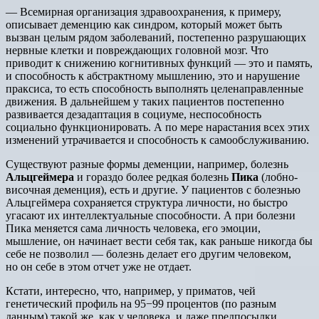
— Всемирная организация здравоохранения, к примеру,
описывает деменцию как синдром, который может быть
вызван целым рядом заболеваний, постепенно разрушающих
нервные клетки и повреждающих головной мозг. Что
приводит к снижению когнитивных функций — это и память,
и способность к абстрактному мышлению, это и нарушение
праксиса, то есть способность выполнять целенаправленные
движения. В дальнейшем у таких пациентов постепенно
развивается дезадаптация в социуме, неспособность
социально функционировать. А по мере нарастания всех этих
изменений утрачивается и способность к самообслуживанию.
Существуют разные формы деменции, например, болезнь
Альцгеймера
и гораздо более редкая болезнь
Пика
(лобно-
височная деменция), есть и другие. У пациентов с болезнью
Альцгеймера сохраняется структура личности, но быстро
угасают их интеллектуальные способности. А при болезни
Пика меняется сама личность человека, его эмоции,
мышление, он начинает вести себя так, как раньше никогда бы
себе не позволил — болезнь делает его другим человеком,
но он себе в этом отчет уже не отдает.
Кстати, интересно, что, например, у приматов, чей
генетический профиль на 95−99 процентов (по разным
данным) такой же, как у человека, и даже предпосылки,