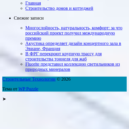
Главная
Строительство домов и коттеджей
Свежие записи
Многослойность, натуральность, ком­форт: за что
россий­ский проект получил международную
премию
Акустика определяет дизайн концертного зала в
Эвиане, Франция
В ФРГ перекроют крупную трассу для
строительства тоннеля для жаб
Fluorite представил коллекцию светильников из
природных минералов
Строительные Технологии
© 2026
Тема от
WP Puzzle
➤