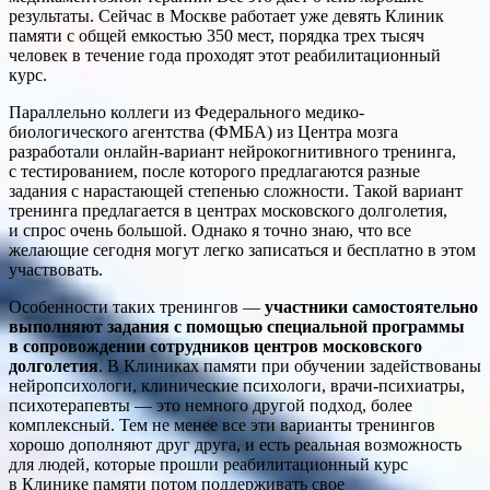
результаты. Сейчас в Москве работает уже девять Клиник
памяти с общей емкостью 350 мест, порядка трех тысяч
человек в течение года проходят этот реабилитационный
курс.
Параллельно коллеги из Федерального медико-
биологического агентства (ФМБА) из Центра мозга
разработали онлайн-вариант нейрокогнитивного тренинга,
с тестированием, после которого предлагаются разные
задания с нарастающей степенью сложности. Такой вариант
тренинга предлагается в центрах московского долголетия,
и спрос очень большой. Однако я точно знаю, что все
желающие сегодня могут легко записаться и бесплатно в этом
участвовать.
Особенности таких тренингов —
участники самостоятельно
выполняют задания с помощью специальной программы
в сопровождении сотрудников центров московского
долголетия
. В Клиниках памяти при обучении задействованы
нейропсихологи, клинические психологи, врачи-психиатры,
психотерапевты — это немного другой подход, более
комплексный. Тем не менее все эти варианты тренингов
хорошо дополняют друг друга, и есть реальная возможность
для людей, которые прошли реабилитационный курс
в Клинике памяти потом поддерживать свое