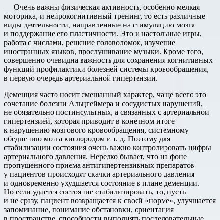
— Очень важны физическая активность, особенно мелкая
моторика, и нейрокогнитивный тренинг, то есть различные
виды деятельности, направленные на стимуляцию мозга
и поддержание его пластичности. Это и настольные игры,
работа с числами, решение головоломок, изучение
иностранных языков, прослушивание музыки. Кроме того,
совершенно очевидна важность для сохранения когнитивных
функций профилактики болезней системы кровообращения,
в первую очередь артериальной гипертензии.
Деменция часто носит смешанный характер, чаще всего это
сочетание болезни Альцгеймера и сосудистых нарушений,
не обязательно постинсультных, а связанных с артериальной
гипертензией, которая приводит в конечном итоге
к нарушению мозгового кровообращения, системному
обеднению мозга кислородом и т. д. Поэтому для
стабилизации состояния очень важно контролировать цифры
артериального давления. Нередко бывает, что на фоне
пропущенного приема антигипертензивных препаратов
у пациентов происходят скачки артериального давления
и одновременно ухудшается состояние в плане деменции.
Но если удается состояние стабилизировать, то, пусть
и не сразу, пациент возвращается к своей «норме», улучшается
запоминание, понимание обстановки, ориентация
в пространстве, способности выполнять последовательные