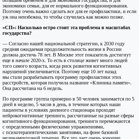
большим бременем и для экономики государства, и для
экономики семьи, для ее нормального функционирования.
Поэтому очень важно сделать все для ее профилактики, и если
уж она неизбежна, то чтобы случилась как можно позже.
«СП»
:
Насколько
остро
стоит
эта
проблема
в
масштабах
государства
?
— Согласно нашей национальной стратегии, к 2030 году
средняя ожидаемая продолжительность жизни в России
должна достичь 78 лет. В Москве этот показатель достигнут
еще в начале 2020-х. То есть в столице живет много людей
того самого возраста, когда риск развития когнитивных
нарушений увеличивается. Поэтому еще 10 лет назад
мы стали разрабатывать программу профилактики этих
расстройств, которая получила название «Клиника памяти».
Она рассчитана на 6 недель.
По программе группа примерно в 50 человек занимается по 5
дней в неделю, 5 часов в день, в течение которых наши
пациенты в условиях дневного стационара проходят
нейрокогнитивные тренинги, рассчитанные на разные сферы
когнитивного функционирования, тренинги перемежаются
с определенными физическими упражнениями,
с психотерапевтическими занятиями, на фоне базовой
медикаментозной терапии. Все это дает очень хорошие