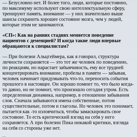
— Безусловно нет. И более того, люди, которые постоянно,
по максимуму используют свою интеллектуальную сферу,
тренируют память, внимание — у них значительно выше
шансы сохранить хорошее состояние мозга, чем у людей,
которые этим не занимаются.
«СП»
:
Как
на
ранних
стадиях
меняется
поведение
пациентов
с
деменцией
?
И
когда
такие
люди
впервые
обращаются
к
специалистам
?
— При болезни Альцгеймера, как я говорил, структура
личности сохраняется — это тот же человек по поведению,
по реакциям, но нарастает забывчивость, ему все трудней
концентрировать внимание, пробелы в памяти — забывая,
человек начинает придумывать что-то, переносить события
прошлого в настоящее. Он хорошо помнит то, что было когда-
то давно, но не помнит, что произошло сегодня утром. Есть
определенная динамика, например, в отношении забывания
слов. Сначала забываются имена собственные, потом
существительные, потом и глаголы. Но человек это понимает,
пытается как -то изловчиться, чтобы замаскировать свое
состояние. То есть критический взгляд на себя у него
сохраняется. А при болезни Пика никакой критики, взгляда
на себя со стороны уже нет.