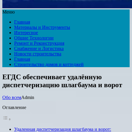
Меню
Главная
Материалы и Инструменты
Интересное
Общие Технологии
Ремонт и Реконструкция
Снабжение и Логистика
Новости строительства
Главная
Строительство домов и коттеджей
ЕГДС обеспечивает удалённую
диспетчеризацию шлагбаума и ворот
Обо всем
Admin
Оглавление
Удаленная диспетчеризация шлагбаума и ворот: