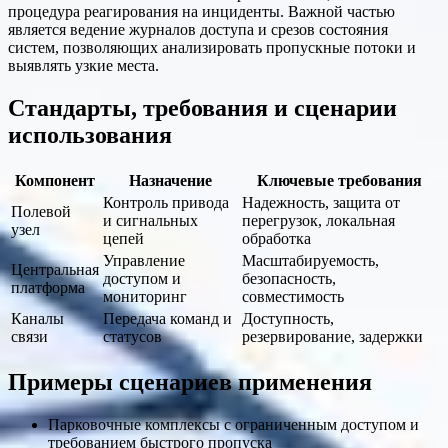
процедура реагирования на инциденты. Важной частью
является ведение журналов доступа и срезов состояния
систем, позволяющих анализировать пропускные потоки и
выявлять узкие места.
Стандарты, требования и сценарии
использования
Компонент
Назначение
Ключевые требования
Контроль привода
Надежность, защита от
Полевой
и сигнальных
перегрузок, локальная
узел
цепей
обработка
Управление
Масштабируемость,
Центральная
доступом и
безопасность,
платформа
мониторинг
совместимость
Каналы
Передача команд и
Доступность,
связи
статусов
резервирование, задержки
Примеры сценариев применения
Парковочные комплексы с ограниченным доступом и
требованием быстрого пропуска