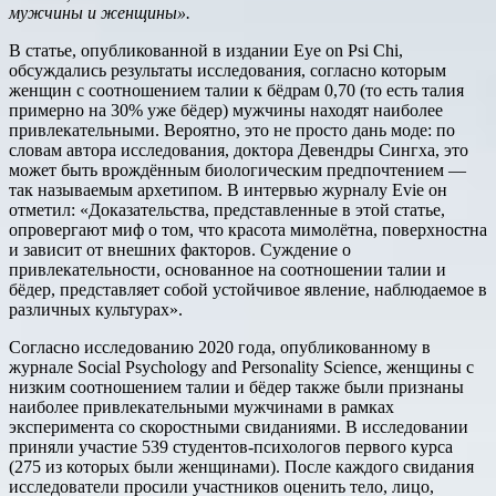
мужчины и женщины».
В статье, опубликованной в издании Eye on Psi Chi,
обсуждались результаты исследования, согласно которым
женщин с соотношением талии к бёдрам 0,70 (то есть талия
примерно на 30% уже бёдер) мужчины находят наиболее
привлекательными. Вероятно, это не просто дань моде: по
словам автора исследования, доктора Девендры Сингха, это
может быть врождённым биологическим предпочтением —
так называемым архетипом. В интервью журналу Evie он
отметил: «Доказательства, представленные в этой статье,
опровергают миф о том, что красота мимолётна, поверхностна
и зависит от внешних факторов. Суждение о
привлекательности, основанное на соотношении талии и
бёдер, представляет собой устойчивое явление, наблюдаемое в
различных культурах».
Согласно исследованию 2020 года, опубликованному в
журнале Social Psychology and Personality Science, женщины с
низким соотношением талии и бёдер также были признаны
наиболее привлекательными мужчинами в рамках
эксперимента со скоростными свиданиями. В исследовании
приняли участие 539 студентов-психологов первого курса
(275 из которых были женщинами). После каждого свидания
исследователи просили участников оценить тело, лицо,