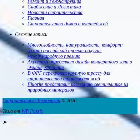
Ремонт и Реконструкция
Снабжение и Логистика
Новости строительства
Главная
Строительство домов и коттеджей
Свежие записи
Многослойность, натуральность, ком­форт:
за что россий­ский проект получил
международную премию
Акустика определяет дизайн концертного зала в
Эвиане, Франция
В ФРГ перекроют крупную трассу для
строительства тоннеля для жаб
Fluorite представил коллекцию светильников из
природных минералов
Строительные Технологии
© 2026
Тема от
WP Puzzle
➤