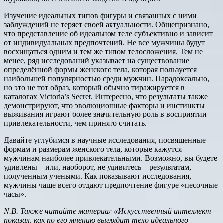
Изучение идеальных типов фигуры и связанных с ними
заблуждений не теряет своей актуальности. Общепризнано,
что представление об идеальном теле субъективно и зависит
от индивидуальных предпочтений. Не все мужчины будут
восхищаться одним и тем же типом телосложения. Тем не
менее, ряд исследований указывает на существование
определённой формы женского тела, которая пользуется
наибольшей популярностью среди мужчин. Парадоксально,
но это не тот образ, который обычно тиражируется в
каталогах Victoria’s Secret. Интересно, что результаты также
демонстрируют, что эволюционные факторы и инстинкты
выживания играют более значительную роль в восприятии
привлекательности, чем принято считать.
Давайте углубимся в научные исследования, посвященные
формам и размерам женского тела, которые кажутся
мужчинам наиболее привлекательными. Возможно, вы будете
удивлены – или, наоборот, не удивитесь – результатам,
полученным учеными. Как показывают исследования,
мужчины чаще всего отдают предпочтение фигуре «песочные
часы».
N.B. Также читайте материал «Искусственный интеллект
показал, как по его мнению выглядит тело идеального