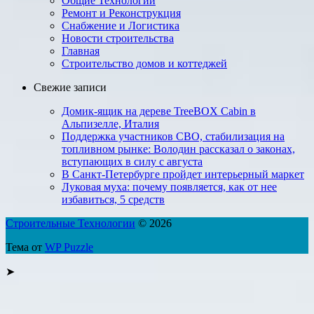
Общие Технологии
Ремонт и Реконструкция
Снабжение и Логистика
Новости строительства
Главная
Строительство домов и коттеджей
Свежие записи
Домик-ящик на дереве TreeBOX Cabin в
Альпизелле, Италия
Поддержка участников СВО, стабилизация на
топливном рынке: Володин рассказал о законах,
вступающих в силу с августа
В Санкт-Петербурге пройдет интерьерный маркет
Луковая муха: почему появляется, как от нее
избавиться, 5 средств
Строительные Технологии
© 2026
Тема от
WP Puzzle
➤