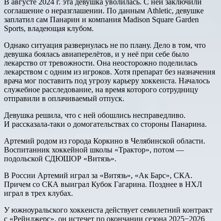
В августе 2024 г. эта девушка уволилась. С ней заключили
соглашение о неразглашении. По данным Athletic, девушке
заплатил сам Панарин и компания Madison Square Garden
Sports, владеющая клубом.
Однако ситуация развернулась не по плану. Дело в том, что
девушка боялась авиаперелётов, и у неё при себе было
лекарство от тревожности. Она неосторожно поделилась
лекарством с одним из игроков. Хотя препарат без назначения
врача мог поставить под угрозу карьеру хоккеиста. Началось
служебное расследование, на время которого сотрудницу
отправили в оплачиваемый отпуск.
Девушка решила, что с ней обошлись несправедливо.
И рассказала-таки о домогательствах со стороны Панарина.
Артемий родом из города Коркино в Челябинской области.
Воспитанник хоккейной школы «Трактор», потом —
подольской СДЮШОР «Витязь».
В России Артемий играл за «Витязь», «Ак Барс», СКА.
Причем со СКА выиграл Кубок Гагарина. Позднее в НХЛ
играл в трех клубах.
У южноуральского хоккеиста действует семилетний контракт
с «Рейнджерс», он истечет по окончании сезона 2025−2026