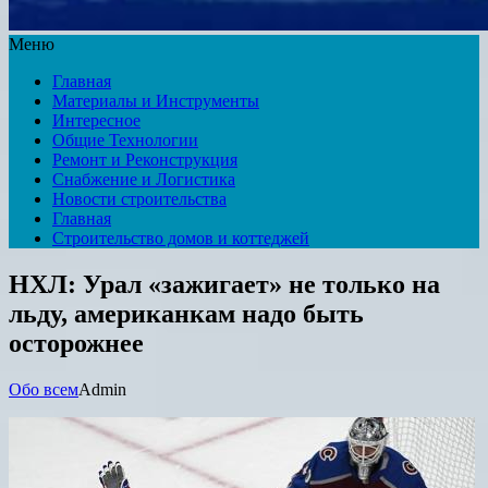
Меню
Главная
Материалы и Инструменты
Интересное
Общие Технологии
Ремонт и Реконструкция
Снабжение и Логистика
Новости строительства
Главная
Строительство домов и коттеджей
НХЛ: Урал «зажигает» не только на
льду, американкам надо быть
осторожнее
Обо всем
Admin