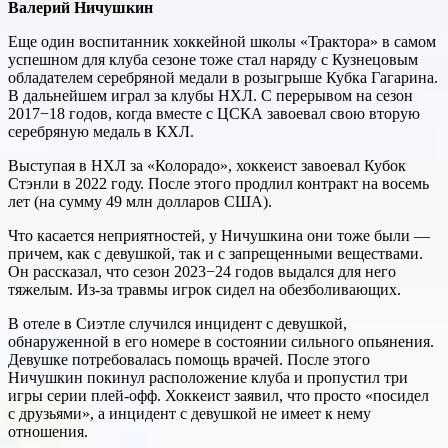
Валерий Ничушкин
Еще один воспитанник хоккейной школы «Трактора» в самом
успешном для клуба сезоне тоже стал наряду с Кузнецовым
обладателем серебряной медали в розыгрыше Кубка Гагарина.
В дальнейшем играл за клубы НХЛ. С перерывом на сезон
2017−18 годов, когда вместе с ЦСКА завоевал свою вторую
серебряную медаль в КХЛ.
Выступая в НХЛ за «Колорадо», хоккеист завоевал Кубок
Стэнли в 2022 году. После этого продлил контракт на восемь
лет (на сумму 49 млн долларов США).
Что касается неприятностей, у Ничушкина они тоже были —
причем, как с девушкой, так и с запрещенными веществами.
Он рассказал, что сезон 2023−24 годов выдался для него
тяжелым. Из-за травмы игрок сидел на обезболивающих.
В отеле в Сиэтле случился инцидент с девушкой,
обнаруженной в его номере в состоянии сильного опьянения.
Девушке потребовалась помощь врачей. После этого
Ничушкин покинул расположение клуба и пропустил три
игры серии плей-офф. Хоккеист заявил, что просто «посидел
с друзьями», а инцидент с девушкой не имеет к нему
отношения.