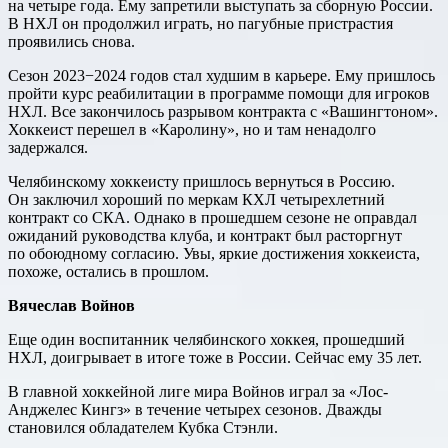
на четыре года. Ему запретили выступать за сборную России.
В НХЛ он продолжил играть, но пагубные пристрастия
проявились снова.
Сезон 2023−2024 годов стал худшим в карьере. Ему пришлось
пройти курс реабилитации в программе помощи для игроков
НХЛ. Все закончилось разрывом контракта с «Вашингтоном».
Хоккеист перешел в «Каролину», но и там ненадолго
задержался.
Челябинскому хоккеисту пришлось вернуться в Россию.
Он заключил хороший по меркам КХЛ четырехлетний
контракт со СКА. Однако в прошедшем сезоне не оправдал
ожиданий руководства клуба, и контракт был расторгнут
по обоюдному согласию. Увы, яркие достижения хоккеиста,
похоже, остались в прошлом.
Вячеслав Войнов
Еще один воспитанник челябинского хоккея, прошедший
НХЛ, доигрывает в итоге тоже в России. Сейчас ему 35 лет.
В главной хоккейной лиге мира Войнов играл за «Лос-
Анджелес Кингз» в течение четырех сезонов. Дважды
становился обладателем Кубка Стэнли.