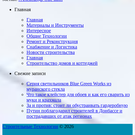
Главная
Главная
Материалы и Инструменты
Интересное
Общие Технологии
Ремонт и Реконструкция
Снабжение и Логистика
Новости строительства
Главная
Строительство домов и коттеджей
Свежие записи
Серия светильников Blue Green Works из
муранского стекла
Что такое клейстер для обоев и как его сварить из
муки и крахмала
За и против: стоит ли ​обу­страи­вать гарде­роб­ную
Путин поблагодарил строителей в Донбассе и
пострадавших от атак регионах
Строительные Технологии
© 2026