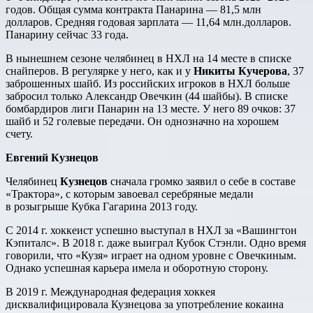
годов. Общая сумма контракта Панарина — 81,5 млн
долларов. Средняя годовая зарплата — 11,64 млн.долларов.
Панарину сейчас 33 года.
В нынешнем сезоне челябинец в НХЛ на 14 месте в списке
снайперов. В регулярке у него, как и у
Никиты Кучерова
, 37
заброшенных шайб. Из российских игроков в НХЛ больше
забросил только Александр Овечкин (44 шайбы). В списке
бомбардиров лиги Панарин на 13 месте. У него 89 очков: 37
шайб и 52 голевые передачи. Он однозначно на хорошем
счету.
Евгений Кузнецов
Челябинец
Кузнецов
сначала громко заявил о себе в составе
«Трактора», с которым завоевал серебряные медали
в розыгрыше Кубка Гагарина 2013 году.
С 2014 г. хоккеист успешно выступал в НХЛ за «Вашингтон
Кэпиталс». В 2018 г. даже выиграл Кубок Стэнли. Одно время
говорили, что «Кузя» играет на одном уровне с Овечкиным.
Однако успешная карьера имела и оборотную сторону.
В 2019 г. Международная федерация хоккея
дисквалифицировала Кузнецова за употребление кокаина