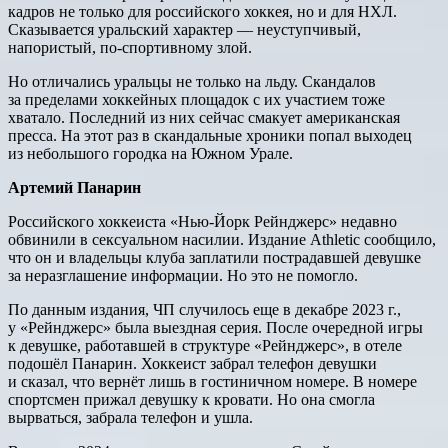
кадров не только для российского хоккея, но и для НХЛ.
Сказывается уральский характер — неуступчивый,
напористый, по-спортивному злой.
Но отличались уральцы не только на льду. Скандалов
за пределами хоккейных площадок с их участием тоже
хватало. Последний из них сейчас смакует американская
пресса. На этот раз в скандальные хроники попал выходец
из небольшого городка на Южном Урале.
Артемий Панарин
Российского хоккеиста «Нью-Йорк Рейнджерс» недавно
обвинили в сексуальном насилии. Издание Athletic сообщило,
что он и владельцы клуба заплатили пострадавшей девушке
за неразглашение информации. Но это не помогло.
По данным издания, ЧП случилось еще в декабре 2023 г.,
у «Рейнджерс» была выездная серия. После очередной игры
к девушке, работавшей в структуре «Рейнджерс», в отеле
подошёл Панарин. Хоккеист забрал телефон девушки
и сказал, что вернёт лишь в гостиничном номере. В номере
спортсмен прижал девушку к кровати. Но она смогла
вырваться, забрала телефон и ушла.