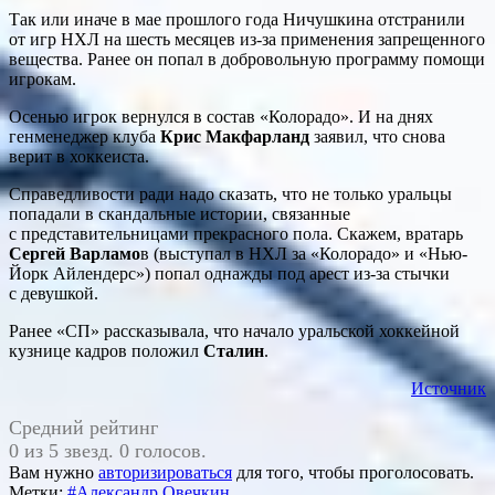
Так или иначе в мае прошлого года Ничушкина отстранили
от игр НХЛ на шесть месяцев из-за применения запрещенного
вещества. Ранее он попал в добровольную программу помощи
игрокам.
Осенью игрок вернулся в состав «Колорадо». И на днях
генменеджер клуба
Крис Макфарланд
заявил, что снова
верит в хоккеиста.
Справедливости ради надо сказать, что не только уральцы
попадали в скандальные истории, связанные
с представительницами прекрасного пола. Скажем, вратарь
Сергей Варламо
в (выступал в НХЛ за «Колорадо» и «Нью-
Йорк Айлендерс») попал однажды под арест из-за стычки
с девушкой.
Ранее «СП» рассказывала, что начало уральской хоккейной
кузнице кадров положил
Сталин
.
Источник
Средний рейтинг
0 из 5 звезд. 0 голосов.
Вам нужно
авторизироваться
для того, чтобы проголосовать.
Метки:
#Александр Овечкин