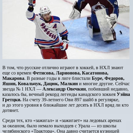
В том, что русские отлично играют в хоккей, в НХЛ знают
еще со времен
Фетисова, Ларионова, Касатонова,
Макарова
. В разные годы в лиге блистали
Буре, Федоров,
Яшин, Ковальчук, Дацюк, Малкин
и многие другие. Сейчас
звезда № 1 НХЛ —
Александр Овечкин
, побивший недавно,
казалось бы, вечный рекорд легенды канадского хоккея
Уэйна
Гретцки.
На счету 39-летнего Ови 897 шайб в регулярке,
и до этого уровня в ближайшие лет десять в НХЛ вряд ли кто
дотянет.
Среди тех, кто «зажигал» и «зажигает» на ледовых аренах
за океаном, было немало выходцев с Урала — из школы
челябинского «Трактора». Она давно считается кузницей