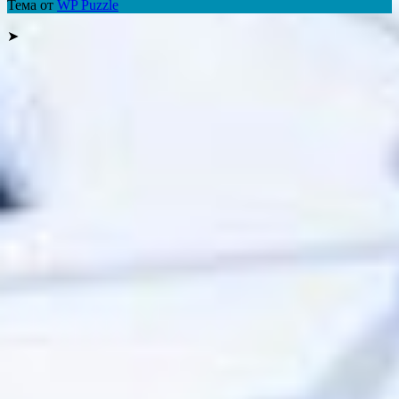
Тема от
WP Puzzle
➤