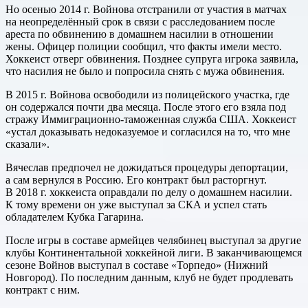
Но осенью 2014 г. Войнова отстранили от участия в матчах
на неопределённый срок в связи с расследованием после
ареста по обвинению в домашнем насилии в отношении
жены. Офицер полиции сообщил, что факты имели место.
Хоккеист отверг обвинения. Позднее супруга игрока заявила,
что насилия не было и попросила снять с мужа обвинения.
В 2015 г. Войнова освободили из полицейского участка, где
он содержался почти два месяца. После этого его взяла под
стражу Иммиграционно-таможенная служба США. Хоккеист
«устал доказывать недоказуемое и согласился на то, что мне
сказали».
Вячеслав предпочел не дожидаться процедуры депортации,
а сам вернулся в Россию. Его контракт был расторгнут.
В 2018 г. хоккеиста оправдали по делу о домашнем насилии.
К тому времени он уже выступал за СКА и успел стать
обладателем Кубка Гагарина.
После игры в составе армейцев челябинец выступал за другие
клубы Континентальной хоккейной лиги. В заканчивающемся
сезоне Войнов выступал в составе «Торпедо» (Нижний
Новгород). По последним данным, клуб не будет продлевать
контракт с ним.