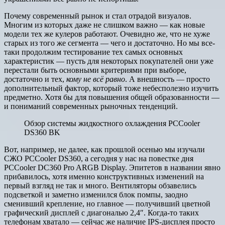
Почему современный рынок и стал отрадой визуалов.
Многим из которых даже не слишком важно — как новые
модели тех же кулеров работают. Очевидно же, что не хуже
старых из того же сегмента — чего и достаточно. Но мы все-
таки продолжим тестирование тех самых основных
характеристик — пусть для некоторых покупателей они уже
перестали быть основными критериями при выборе,
достаточно и тех,
кому не всё равно
. А внешность — просто
дополнительный фактор, который тоже небесполезно изучить
предметно. Хотя бы для повышения общей образованности —
и пониманий современных рыночных тенденций.
Обзор системы жидкостного охлаждения PCCooler
DS360 BK
Вот, например, не далее, как прошлой осенью мы изучали
СЖО PCCooler DS360, а сегодня у нас на повестке дня
PCCooler DC360 Pro ARGB Display. Эпитетов в названии явно
прибавилось, хотя именно конструктивных изменений на
первый взгляд не так и много. Вентиляторы обзавелись
подсветкой и заметно изменился блок помпы, заодно
сменивший крепление, но главное — получивший цветной
графический дисплей с диагональю 2,4″. Когда-то таких
телефонам хватало — сейчас же наличие IPS-дисплея просто