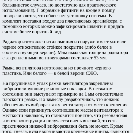
большинстве случаев, но достаточно для практического
использования). Г-образные фитинги на входе в помпу
поворачиваются, что облегчает установку системы. В
комплект поставки входят два пластиковых органайзера, с
помощью которых можно зафиксировать шланги и придать
системе более опрятный вид.
Радиатор изготовлен из алюминия и снаружи имеет матовое
черное относительно стойкое покрытие (либо белое в
соответствующей версии). Максимальная толщина радиатора
с закрепленными вентиляторами составляет 53 мм.
Рамка вентилятора изготовлена из прочного черного
пластика. Или белого — в белой версии СЖО.
На проушинах в углах рамки вентилятора закреплены
виброизолирующие резиновые накладки. В несжатом
состоянии они выступают примерно на 1 мм относительно
плоскости рамки. По замыслу разработчиков, это должно
обеспечивать виброразвязку вентилятора от места крепления.
Однако если прикинуть соотношение массы вентилятора к
жесткости накладок, то становится понятно, что резонансная
частота конструкции получается очень высокой, то есть
практически никакой виброразвязки быть не может. Кроме
того, гнезда, куда вворачиваются крепежные винты, являются