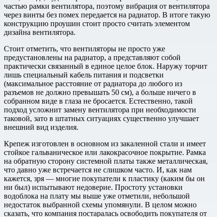
частью рамки вентилятора, поэтому вибрация от вентилятора
через винты без помех передается на радиатор. В итоге такую
конструкцию проушин стоит просто считать элементом
дизайна вентилятора.
Стоит отметить, что вентиляторы не просто уже
предустановлены на радиатор, а представляют собой
практически связанный в единое целое блок. Наружу торчит
лишь специальный кабель питания и подсветки
(максимальное расстояние от радиатора до любого из
разъемов не должно превышать 50 см), а больше ничего в
собранном виде в глаза не бросается. Естественно, такой
подход усложнит замену вентилятора при необходимости
таковой, зато в штатных ситуациях существенно улучшает
внешний вид изделия.
Крепеж изготовлен в основном из закаленной стали и имеет
стойкое гальваническое или лакокрасочное покрытие. Рамка
на обратную сторону системной платы также металлическая,
что давно уже встречается не слишком часто. И, как нам
кажется, зря — многие покупатели к пластику (каким бы он
ни был) испытывают недоверие. Простоту установки
водоблока на плату мы выше уже отметили, небольшой
недостаток выбранной схемы упомянули. В целом можно
сказать, что компания постаралась освободить покупателя от