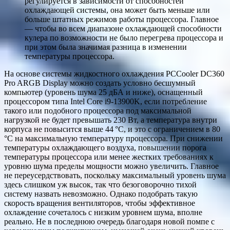
регулируется в зависимости от способностей
охлаждающей системы, она может быть меньше или
больше штатных режимов работы процессора. Главное
— чтобы во всем диапазоне охлаждающей способности
кулера по возможности не было перегрева процессора и
при этом была значимая разница в изменении
температуры процессора.
На основе системы жидкостного охлаждения PCCooler DC360
Pro ARGB Display можно создать условно бесшумный
компьютер (уровень шума 25 дБА и ниже), оснащенный
процессором типа Intel Core i9-13900K, если потребление
такого или подобного процессора под максимальной
нагрузкой не будет превышать 230 Вт, а температура внутри
корпуса не повысится выше 44 °C, и это с ограничением в 80
°C на максимальную температуру процессора. При снижении
температуры охлаждающего воздуха, повышении порога
температуры процессора или менее жестких требованиях к
уровню шума пределы мощности можно увеличить. Главное
не переусердствовать, поскольку максимальный уровень шума
здесь слишком уж высок, так что безоговорочно тихой
систему назвать невозможно. Однако подобрать такую
скорость вращения вентиляторов, чтобы эффективное
охлаждение сочеталось с низким уровнем шума, вполне
реально. Не в последнюю очередь благодаря новой помпе с