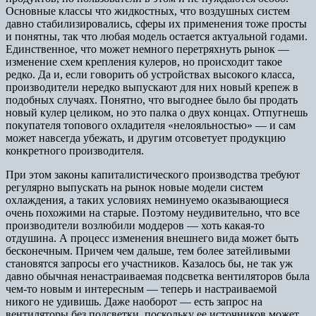
Основные классы что жидкостных, что воздушных систем
давно стабилизировались, сферы их применения тоже просты
и понятны, так что любая модель остается актуальной годами.
Единственное, что может немного перетряхнуть рынок —
изменение схем крепления кулеров, но происходит такое
редко. Да и, если говорить об устройствах высокого класса,
производители нередко выпускают для них новый крепеж в
подобных случаях. Понятно, что выгоднее было бы продать
новый кулер целиком, но это палка о двух концах. Отпугнешь
покупателя топового охладителя «нелояльностью» — и сам
может навсегда убежать, и другим отсоветует продукцию
конкретного производителя.
При этом законы капиталистического производства требуют
регулярно выпускать на рынок новые модели систем
охлаждения, а таких условиях неминуемо оказывающиеся
очень похожими на старые. Поэтому неудивительно, что все
производители возлюбили моддеров — хоть какая-то
отдушина. А процесс изменения внешнего вида может быть
бесконечным. Причем чем дальше, тем более затейливыми
становятся запросы его участников. Казалось бы, не так уж
давно обычная ненастраиваемая подсветка вентиляторов была
чем-то новым и интересным — теперь и настраиваемой
никого не удивишь. Даже наоборот — есть запрос на
вентиляторы без подсветки, поскольку ее источников может