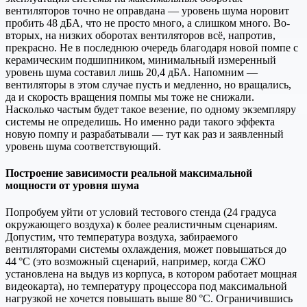
вентиляторов точно не оправдана — уровень шума норовит
пробить 48 дБА, что не просто много, а слишком много. Во-
вторых, на низких оборотах вентиляторов всё, напротив,
прекрасно. Не в последнюю очередь благодаря новой помпе с
керамическим подшипником, минимальный измеренный
уровень шума составил лишь 20,4 дБА. Напомним —
вентиляторы в этом случае пусть и медленно, но вращались,
да и скорость вращения помпы мы тоже не снижали.
Насколько частым будет такое везение, по одному экземпляру
системы не определишь. Но именно ради такого эффекта
новую помпу и разрабатывали — тут как раз и заявленный
уровень шума соответствующий.
Построение зависимости реальной максимальной
мощности от уровня шума
Попробуем уйти от условий тестового стенда (24 градуса
окружающего воздуха) к более реалистичным сценариям.
Допустим, что температура воздуха, забираемого
вентиляторами системы охлаждения, может повышаться до
44 °C (это возможный сценарий, например, когда СЖО
установлена на выдув из корпуса, в котором работает мощная
видеокарта), но температуру процессора под максимальной
нагрузкой не хочется повышать выше 80 °C. Ограничившись