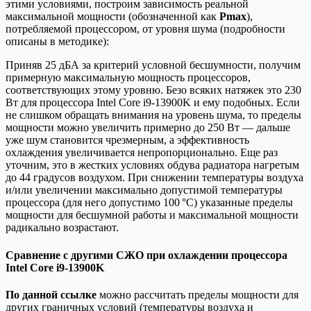
этими условиями, построим зависимость реальной
максимальной мощности (обозначенной как
Pmax
),
потребляемой процессором, от уровня шума (подробности
описаны в методике):
Приняв 25 дБА за критерий условной бесшумности, получим
примерную максимальную мощность процессоров,
соответствующих этому уровню. Безо всяких натяжек это 230
Вт для процессора Intel Core i9-13900K и ему подобных. Если
не слишком обращать внимания на уровень шума, то пределы
мощности можно увеличить примерно до 250 Вт — дальше
уже шум становится чрезмерным, а эффективность
охлаждения увеличивается непропорционально. Еще раз
уточним, это в жестких условиях обдува радиатора нагретым
до 44 градусов воздухом. При снижении температуры воздуха
и/или увеличении максимально допустимой температуры
процессора (для него допустимо 100 °C) указанные пределы
мощности для бесшумной работы и максимальной мощности
радикально возрастают.
Сравнение с другими СЖО при охлаждении процессора
Intel Core i9-13900K
По данной ссылке
можно рассчитать пределы мощности для
других граничных условий (температуры воздуха и