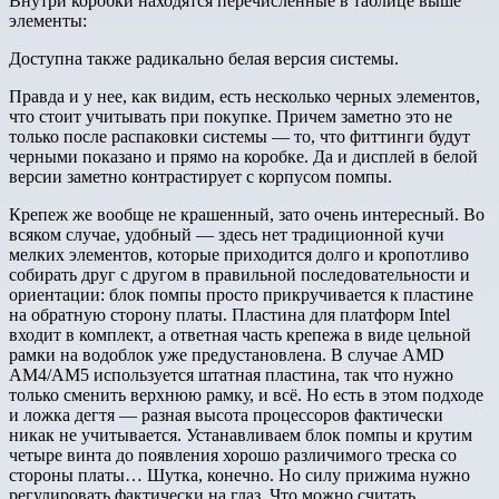
Внутри коробки находятся перечисленные в таблице выше
элементы:
Доступна также радикально белая версия системы.
Правда и у нее, как видим, есть несколько черных элементов,
что стоит учитывать при покупке. Причем заметно это не
только после распаковки системы — то, что фиттинги будут
черными показано и прямо на коробке. Да и дисплей в белой
версии заметно контрастирует с корпусом помпы.
Крепеж же вообще не крашенный, зато очень интересный. Во
всяком случае, удобный — здесь нет традиционной кучи
мелких элементов, которые приходится долго и кропотливо
собирать друг с другом в правильной последовательности и
ориентации: блок помпы просто прикручивается к пластине
на обратную сторону платы. Пластина для платформ Intel
входит в комплект, а ответная часть крепежа в виде цельной
рамки на водоблок уже предустановлена. В случае AMD
AM4/AM5 используется штатная пластина, так что нужно
только сменить верхнюю рамку, и всё. Но есть в этом подходе
и ложка дегтя — разная высота процессоров фактически
никак не учитывается. Устанавливаем блок помпы и крутим
четыре винта до появления хорошо различимого треска со
стороны платы… Шутка, конечно. Но силу прижима нужно
регулировать фактически на глаз. Что можно считать