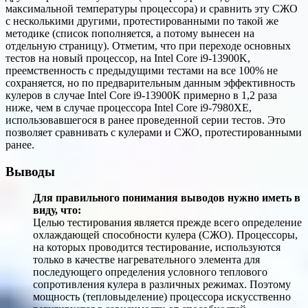
максимальной температуры процессора) и сравнить эту СЖО
с несколькими другими, протестированными по такой же
методике (список пополняется, а потому вынесен на
отдельную страницу). Отметим, что при переходе основных
тестов на новый процессор, на Intel Core i9-13900K,
преемственность с предыдущими тестами на все 100% не
сохраняется, но по предварительным данным эффективность
кулеров в случае Intel Core i9-13900K примерно в 1,2 раза
ниже, чем в случае процессора Intel Core i9-7980XE,
использовавшегося в ранее проведенной серии тестов. Это
позволяет сравнивать с кулерами и СЖО, протестированными
ранее.
Выводы
Для правильного понимания выводов нужно иметь в
виду, что:
Целью тестирования является прежде всего определение
охлаждающей способности кулера (СЖО). Процессоры,
на которых проводится тестирование, используются
только в качестве нагревательного элемента для
последующего определения условного теплового
сопротивления кулера в различных режимах. Поэтому
мощность (тепловыделение) процессора искусственно