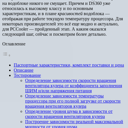
на водоблоке никого не смущает. Причем и DS360 уже
относилась к высокому классу и по основным
характеристикам, и в плане
красивостей
водоблока —
отображая при работе текущую температуру процессора. Для
некоторых производителей это всё еще модно и актуально,
для PCCooler — пройденный этап. А каким оказался
следующий шаг, сейчас и посмотрим более детально.
Оглавление
Паспортные характеристики, комплект поставки и цена
Описание
Тестирование
Определение зависимости скорости вращения
вентилятора кулера от коэффициента заполнения
ШИМ и/или напряжения питания
Определение зависимости температуры
процессора при его полной загрузке от скорости
вращения вентиляторов кулера
Определение уровня шума в зависимости от
скорости вращения вентиляторов кулера
Построение зависимости реальной максимальной
мощности от уровня шума