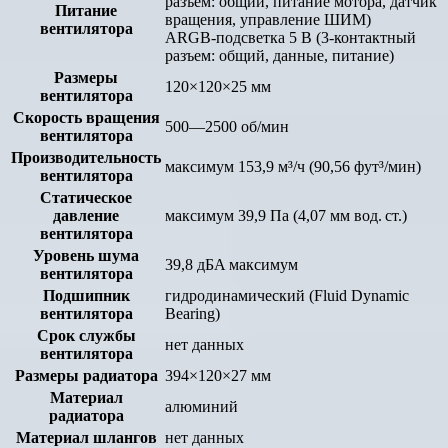
разъем: общий, питание мотора, датчик
Питание
вращения, управление ШИМ)
вентилятора
ARGB-подсветка 5 В (3-контактный
разъем: общий, данные, питание)
Размеры
120×120×25 мм
вентилятора
Скорость вращения
500—2500 об/мин
вентилятора
Производительность
максимум 153,9 м³/ч (90,56 фут³/мин)
вентилятора
Статическое
давление
максимум 39,9 Па (4,07 мм вод. ст.)
вентилятора
Уровень шума
39,8 дБA максимум
вентилятора
Подшипник
гидродинамический (Fluid Dynamic
вентилятора
Bearing)
Срок службы
нет данных
вентилятора
Размеры радиатора
394×120×27 мм
Материал
алюминий
радиатора
Материал шлангов
нет данных