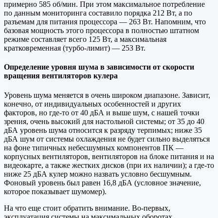
примерно 585 об/мин. При этом максимальное потребление
по данным мониторинга составило порядка 212 Вт, а по
разъемам для питания процессора — 263 Вт. Напомним, что
базовая мощность этого процессора в полностью штатном
режиме составляет всего 125 Вт, а максимальная
кратковременная (турбо-лимит) — 253 Вт.
Определение уровня шума в зависимости от скорости
вращения вентиляторов кулера
Уровень шума меняется в очень широком диапазоне. Зависит,
конечно, от индивидуальных особенностей и других
факторов, но где-то от 40 дБА и выше шум, с нашей точки
зрения, очень высокий для настольной системы; от 35 до 40
дБА уровень шума относится к разряду терпимых; ниже 35
дБА шум от системы охлаждения не будет сильно выделяться
на фоне типичных небесшумных компонентов ПК —
корпусных вентиляторов, вентиляторов на блоке питания и на
видеокарте, а также жестких дисков (при их наличии); а где-то
ниже 25 дБА кулер можно назвать условно бесшумным.
Фоновый уровень был равен 16,8 дБА (условное значение,
которое показывает шумомер).
На что еще стоит обратить внимание. Во-первых,
эксплуатация системы на максимальных оборотах