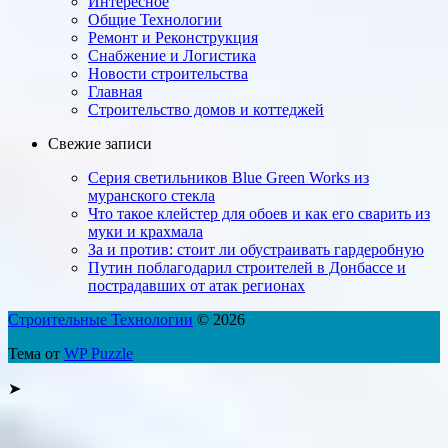
Интересное
Общие Технологии
Ремонт и Реконструкция
Снабжение и Логистика
Новости строительства
Главная
Строительство домов и коттеджей
Свежие записи
Серия светильников Blue Green Works из
муранского стекла
Что такое клейстер для обоев и как его сварить из
муки и крахмала
За и против: стоит ли ​обу­страи­вать гарде­роб­ную
Путин поблагодарил строителей в Донбассе и
пострадавших от атак регионах
Строительные Технологии
© 2026
Тема от
WP Puzzle
➤