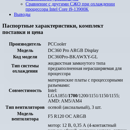
Сравнение с другими СЖО при охлаждении
процессора Intel Core i9-13900K
Выводы
Паспортные характеристики, комплект
поставки и цена
Производитель
PCCooler
Модель
DC360 Pro ARGB Display
Код модели
DC360Pro-BKAWXY-GL
жидкостная замкнутого типа
Тип системы
предзаполненная нерасширяемая для
охлаждения
процессора
материнские платы с процессорными
разъемами:
Совместимость
Intel:
LGA1851/
1700
/1200/1151/1150/1155;
AMD: AM5/AM4
Тип вентиляторов
осевой (аксиальный), 3 шт.
Модель
F5 R120 OC ARGB
вентилятора
мотор: 12 В, 0,35 А (4-контактный