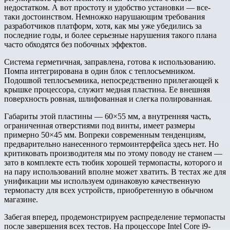
недостатком. А вот простоту и удобство установки — все-
таки достоинством. Немножко нарушающим требования
разработчиков платформ, хотя, как мы уже убедились за
последние годы, и более серьезные нарушения такого плана
часто обходятся без побочных эффектов.
Система герметичная, заправлена, готова к использованию.
Помпа интегрирована в один блок с теплосъемником.
Подошвой теплосъемника, непосредственно прилегающей к
крышке процессора, служит медная пластина. Ее внешняя
поверхность ровная, шлифованная и слегка полированная.
Габариты этой пластины — 60×55 мм, а внутренняя часть,
ограниченная отверстиями под винты, имеет размеры
примерно 50×45 мм. Вопреки современным тенденциям,
предварительно нанесенного термоинтерфейса здесь нет. Но
критиковать производителя мы по этому поводу не станем —
зато в комплекте есть тюбик хорошей термопасты, которого и
на пару использований вполне может хватить. В тестах же для
унификации мы используем одинаковую качественную
термопасту для всех устройств, приобретенную в обычном
магазине.
Забегая вперед, продемонстрируем распределение термопасты
после завершения всех тестов. На процессоре Intel Core i9-