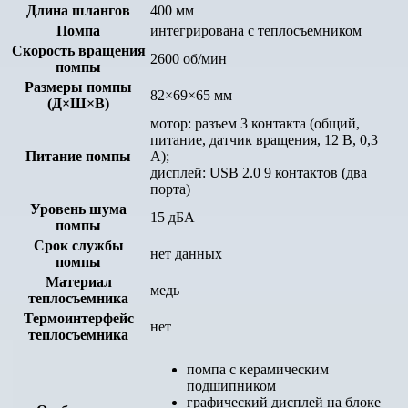
Длина шлангов
400 мм
Помпа
интегрирована с теплосъемником
Скорость вращения
2600 об/мин
помпы
Размеры помпы
82×69×65 мм
(Д×Ш×В)
мотор: разъем 3 контакта (общий,
питание, датчик вращения, 12 В, 0,3
Питание помпы
А);
дисплей: USB 2.0 9 контактов (два
порта)
Уровень шума
15 дБА
помпы
Срок службы
нет данных
помпы
Материал
медь
теплосъемника
Термоинтерфейс
нет
теплосъемника
помпа с керамическим
подшипником
графический дисплей на блоке