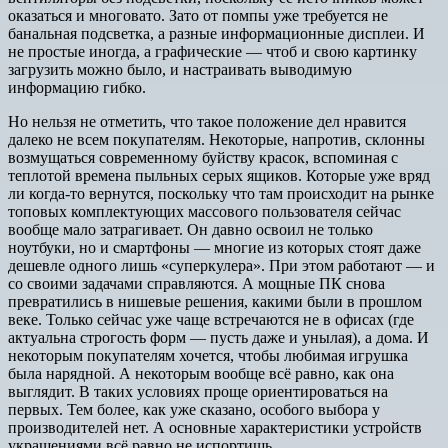
оказаться и многовато. Зато от помпы уже требуется не
банальная подсветка, а разные информационные дисплеи. И
не простые иногда, а графические — чтоб и свою картинку
загрузить можно было, и настраивать выводимую
информацию гибко.
Но нельзя не отметить, что такое положение дел нравится
далеко не всем покупателям. Некоторые, напротив, склонны
возмущаться современному буйству красок, вспоминая с
теплотой времена пыльных серых ящиков. Которые уже вряд
ли когда-то вернутся, поскольку что там происходит на рынке
топовых комплектующих массового пользователя сейчас
вообще мало затрагивает. Он давно освоил не только
ноутбуки, но и смартфоны — многие из которых стоят даже
дешевле одного лишь «суперкулера». При этом работают — и
со своими задачами справляются. А мощные ПК снова
превратились в нишевые решения, какими были в прошлом
веке. Только сейчас уже чаще встречаются не в офисах (где
актуальна строгость форм — пусть даже и унылая), а дома. И
некоторым покупателям хочется, чтобы любимая игрушка
была нарядной. А некоторым вообще всё равно, как она
выглядит. В таких условиях проще ориентироваться на
первых. Тем более, как уже сказано, особого выбора у
производителей нет. А основные характеристики устройств
украшениями всё равно не испортишь.