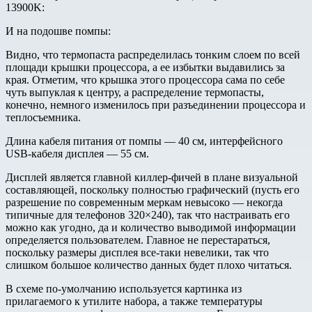
13900K:
И на подошве помпы:
Видно, что термопаста распределилась тонким слоем по всей
площади крышки процессора, а ее избытки выдавились за
края. Отметим, что крышка этого процессора сама по себе
чуть выпуклая к центру, а распределение термопасты,
конечно, немного изменилось при разъединении процессора и
теплосъемника.
Длина кабеля питания от помпы — 40 см, интерфейсного
USB-кабеля дисплея — 55 см.
Дисплей является главной киллер-фичей в плане визуальной
составляющей, поскольку полностью графический (пусть его
разрешение по современным меркам невысоко — некогда
типичные для телефонов 320×240), так что настраивать его
можно как угодно, да и количество выводимой информации
определяется пользователем. Главное не перестараться,
поскольку размеры дисплея все-таки невелики, так что
слишком большое количество данных будет плохо читаться.
В схеме по-умолчанию используется картинка из
прилагаемого к утилите набора, а также температуры