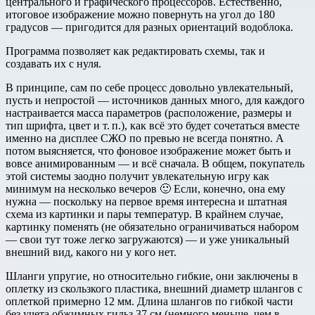
центрального и графического процессоров. Естественно,
итоговое изображение можно повернуть на угол до 180
градусов — пригодится для разных ориентаций водоблока.
Программа позволяет как редактировать схемы, так и
создавать их с нуля.
В принципе, сам по себе процесс довольно увлекательный,
пусть и непростой — источников данных много, для каждого
настраивается масса параметров (расположение, размеры и
тип шрифта, цвет и т. п.), как всё это будет сочетаться вместе
именно на дисплее СЖО по превью не всегда понятно. А
потом выясняется, что фоновое изображение может быть и
вовсе анимированным — и всё сначала. В общем, покупатель
этой системы заодно получит увлекательную игру как
минимум на несколько вечеров 🙂 Если, конечно, она ему
нужна — поскольку на первое время интересна и штатная
схема из картинки и пары температур. В крайнем случае,
картинку поменять (не обязательно ограничиваться набором
— свои тут тоже легко загружаются) — и уже уникальный
внешний вид, какого ни у кого нет.
Шланги упругие, но относительно гибкие, они заключены в
оплетку из скользкого пластика, внешний диаметр шлангов с
оплеткой примерно 12 мм. Длина шлангов по гибкой части
без учета обжимных гильз 37 см (немного меньше, чем в