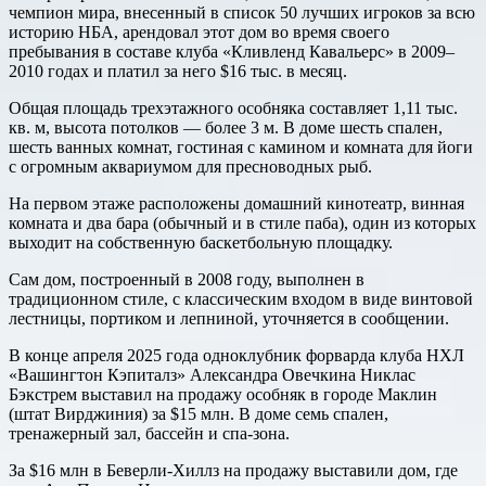
чемпион мира, внесенный в список 50 лучших игроков за всю
историю НБА, арендовал этот дом во время своего
пребывания в составе клуба «Кливленд Кавальерс» в 2009–
2010 годах и платил за него $16 тыс. в месяц.
Общая площадь трехэтажного особняка составляет 1,11 тыс.
кв. м, высота потолков — более 3 м. В доме шесть спален,
шесть ванных комнат, гостиная с камином и комната для йоги
с огромным аквариумом для пресноводных рыб.
На первом этаже расположены домашний кинотеатр, винная
комната и два бара (обычный и в стиле паба), один из которых
выходит на собственную баскетбольную площадку.
Сам дом, построенный в 2008 году, выполнен в
традиционном стиле, с классическим входом в виде винтовой
лестницы, портиком и лепниной, уточняется в сообщении.
В конце апреля 2025 года одноклубник форварда клуба НХЛ
«Вашингтон Кэпиталз» Александра Овечкина Никлас
Бэкстрем выставил на продажу особняк в городе Маклин
(штат Вирджиния) за $15 млн. В доме семь спален,
тренажерный зал, бассейн и спа-зона.
За $16 млн в Беверли-Хиллз на продажу выставили дом, где