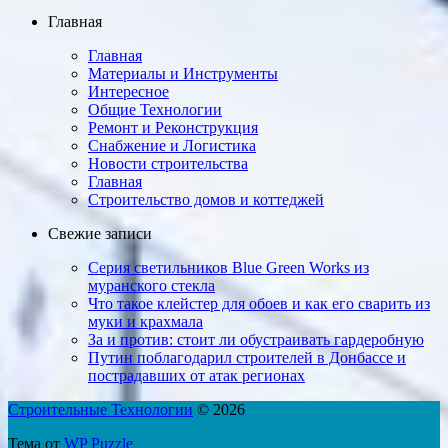
Главная
Главная
Материалы и Инструменты
Интересное
Общие Технологии
Ремонт и Реконструкция
Снабжение и Логистика
Новости строительства
Главная
Строительство домов и коттеджей
Свежие записи
Серия светильников Blue Green Works из
муранского стекла
Что такое клейстер для обоев и как его сварить из
муки и крахмала
За и против: стоит ли ​обу­страи­вать гарде­роб­ную
Путин поблагодарил строителей в Донбассе и
пострадавших от атак регионах
Строительные Технологии
© 2026
Тема от
WP Puzzle