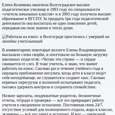
Елена Козачкова окончила Волгоградское высшее
педагогическое училище в 1993 году по специальности
«учитель начальных классов» и в 2005 году получила высшее
образование в ВГСПУ. За тридцать три года педагогической
деятельности она воспитала не одно поколение детей,
передавая им свои знания и тепло души.
В комментариях некоторые коллеги Елены Владимировны
высказали слова скорби, и посетовали на большую загрузку
школьных педагогов: «Читаю эти строки — и сердце
сжимается от слез. Я тоже учитель, и знаю, что значит
работать на износ. Сколько раз в течение учебного года я
ощущала приближение инсульта, когда дети в классе ведут
себя неподобающе, не слушаются и создают хаос. Сколько
нервных перегрузок и волнений испытывают педагоги,
пытаясь удержать контроль и сохранить спокойствие.
Низкие зарплаты, неадекватные родители, бесконечные
отчеты, тетради и проверки — всё это превращает работу
учителя в ежедневное испытание. Постоянная связь 24/7,
отсутствие условий для полноценного отдыха, жара в классах,
экзамены — всё это давит и истощает. И вот — очередной