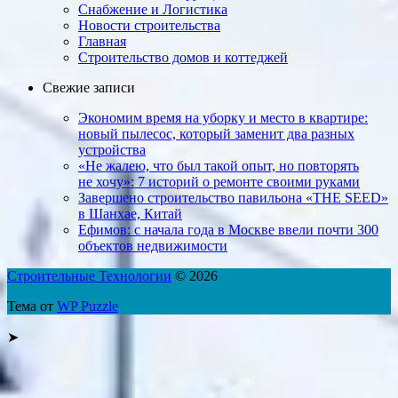
Снабжение и Логистика
Новости строительства
Главная
Строительство домов и коттеджей
Свежие записи
Экономим время на уборку и место в квартире:
новый пылесос, который заменит два разных
устройства
«Не жалею, что был такой опыт, но повто­рять
не хочу»: 7 историй о ремонте своими руками
Завершено строительство павильона «THE SEED»
в Шанхае, Китай
Ефимов: с начала года в Москве ввели почти 300
объектов недвижимости
Строительные Технологии
© 2026
Тема от
WP Puzzle
➤