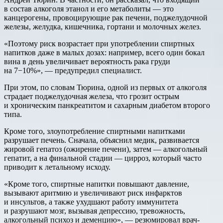
в состав алкоголя этанол и его метаболиты — это
канцерогены, провоцирующие рак печени, поджелудочной
железы, желудка, кишечника, гортани и молочных желез.
«Поэтому риск возрастает при употреблении спиртных
напитков даже в малых дозах: например, всего один бокал
вина в день увеличивает вероятность рака груди
на 7−10%», — предупредил специалист.
При этом, по словам Тюрина, одной из первых от алкоголя
страдает поджелудочная железа, что грозит острым
и хроническим панкреатитом и сахарным диабетом второго
типа.
Кроме того, злоупотребление спиртными напитками
разрушает печень. Сначала, объяснил медик, развивается
жировой гепатоз (ожирение печени), затем — алкогольный
гепатит, а на финальной стадии — цирроз, который часто
приводит к летальному исходу.
«Кроме того, спиртные напитки повышают давление,
вызывают аритмию и увеличивают риск инфарктов
и инсультов, а также ухудшают работу иммунитета
и разрушают мозг, вызывая депрессию, тревожность,
алкогольный психоз и деменцию», — резюмировал врач-