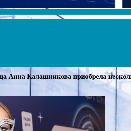
вица Анна Калашникова приобрела неско