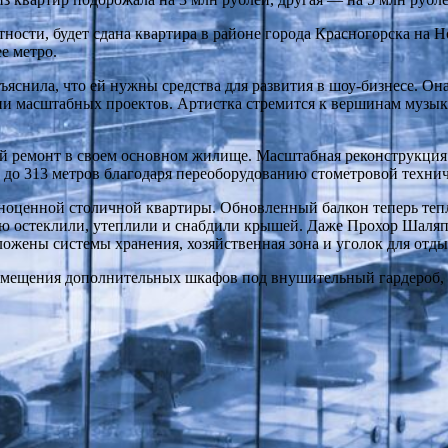
ности, будет сдана квартира в районе города Красногорска на Но
е метро.
яснила, что ей нужны средства для развития в шоу-бизнесе. Он
ии масштабных проектов. Артистка стремится к вершинам музык
ремонт в своем основном жилище. Масштабная реконструкция 
до 313 метров благодаря переоборудованию стометровой технич
лноценной столичной квартиры. Обновленный балкон теперь теп
ю остеклили, утеплили и снабдили крышей. Даже Прохор Шаляпи
жены системы хранения, хозяйственная зона и уголок для отды
азмещения дополнительных шкафов под внушительный гардероб, 