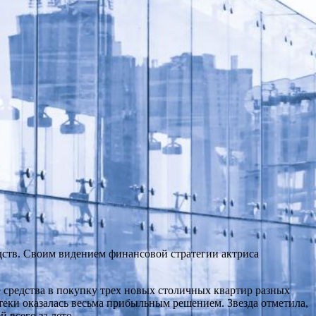
ств. Своим видением финансовой стратегии актриса
средства в покупку трех новых столичных квартир разных
еки оказалась весьма прибыльным решением. Звезда отметила,
 всего за лето.