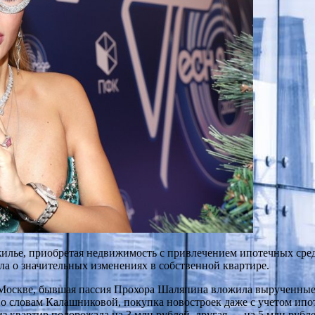
илье, приобретая недвижимость с привлечением ипотечных сред
ла о значительных изменениях в собственной квартире.
Москве, бывшая пассия Прохора Шаляпина вложила вырученные 
 словам Калашниковой, покупка новостроек даже с учетом ипот
з квартир подорожала на 3 млн рублей, другая — на 5 млн рублей