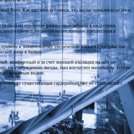
вой Риге. Как рассказала певица, это жилье привлекло ее из-за
а указала на огромные финансовые затраты в индустрии,
ального олимпа, несмотря на постоянные препятствия в
привела к значительному увеличению жилого пространства.
еской зоны в балкон.
лый, комфортный и за счет хорошей изоляции на нем не
н, по утверждению звезды, был впечатлен масштабом. Теперь
ха с красивым видом.
поскольку существующая гардеробная уже не справляется с