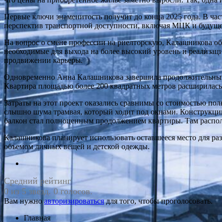
Первые ключи знаменитость получит до конца 2025 года. В част
перспектив транспортной доступности, включая МЦК и будуще
На вопрос о смене профессии на риелторскую, Калашникова объ
необходимые для выхода на более высокий уровень и реализац
продвижении карьеры.
Одновременно Анна Калашникова завершила продолжительный 
Квартира площадью более 200 квадратных метров расширилась 
Затраты на этот проект оказались сравнимы со стоимостью по
слышно шума трамвая, который ходит под окнами. Конструкци
балкон стал полноценным продолжением квартиры. Там располо
Калашникова планирует использовать оставшееся место для р
объемом личных вещей и детской одежды.
Средний рейтинг
0 из 5 звезд. 0 голосов.
Вам нужно
авторизироваться
для того, чтобы проголосовать.
Главная