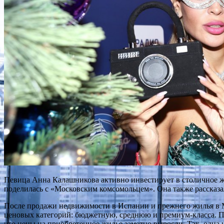
Певица Анна Калашникова активно инвестирует в столичное ж
поделилась с «Московским комсомольцем»‎. Она также рассказа
После продажи недвижимости в Испании и прежнего жилья в 
ценовых категорий: бюджетную, среднюю и премиум-класса. По
что цены на приобретенное жилье заметно выросли. Так, одна и