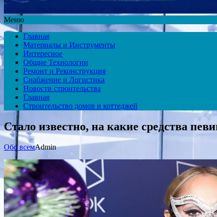
Меню
Главная
Материалы и Инструменты
Интересное
Общие Технологии
Ремонт и Реконструкция
Снабжение и Логистика
Новости строительства
Главная
Строительство домов и коттеджей
Стало известно, на какие средства пе
Обо всем
Admin