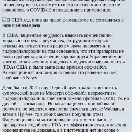
по рецепту врача, потому что в его инструкции ничего не
говорилось о COVID-19 в показаниях к применению.
В США пациентам не удалось взыскать компенсацию
морального вреда с двух аптек, сотрудники которых
отказались отпустить по рецепту врача ивермектин и
гидроксихлорохин на том основании, что эти препараты не
были одобрены для лечения коронавируса Управлением по
контролю за качеством пищевых продуктов и медикаментов
(FDA) США и были выписаны врачами офф-лейбл.
Апелляционная инстанция оставила это решение в силе,
сообщает 6 News.
Дело было в 2021 году. Первый врач отказался выписать
супружеской паре из Миссури офф-лейбл ивермектин и
гидроксихлорохин для лечения тяжелой формы COVID-19, но
другой — согласился. Но когда пациенты попробовали
получить по рецептам лекарства сначала в аптеке Walmart, а
затем в Hy-Vee, то в обоих местах получили отказ.
Фармспециалисты мотивировали это тем, что данные
препараты не одобрены FDA, их эффективность для лечения
коронавируса не доказана, а в инструкции нет ни слова о