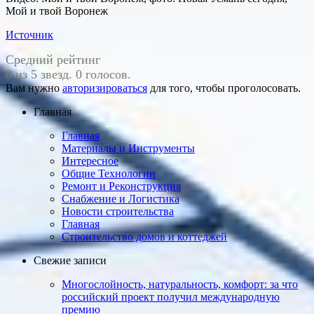
Мой и твой Воронеж
Источник
Средний рейтинг
0 из 5 звезд. 0 голосов.
Вам нужно
авторизироваться
для того, чтобы проголосовать.
Главная
Главная
Материалы и Инструменты
Интересное
Общие Технологии
Ремонт и Реконструкция
Снабжение и Логистика
Новости строительства
Главная
Строительство домов и коттеджей
Свежие записи
Многослойность, натуральность, ком­форт: за что
россий­ский проект получил международную
премию