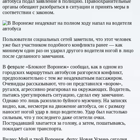
автобуса подал заявление в полицию. Правоохранительные
органы обещают разобраться в ситуации и принять меры в
соответствии с законом.
Пользователи социальных сетей заметили, что этот человек
уже был участником подобного конфликта ранее — как
минимум один раз он ударил другого водителя ногой в лицо
после сделанного замечания.
В феврале «Блокнот Воронеж» сообщал, как в одном из
городских маршрутных автобусов разгорелся конфликт,
предположительно с тем же неадекватным пассажиром.
Очевидцы рассказывают, что он представился «вором»,
ругался, агрессивно реагировал на окружающих. Водитель,
пытаясь урегулировать ситуацию, сделал ему замечание.
Однако это лишь разозлило буйного мужчину. На записях
видно, как, несмотря на движение автобуса, он с размаху
наносит ногой удар в лицо водителю. Удар был настолько
сильным, что у последнего даже отлетели очки.
Пострадавший хватается за голову, а затем, пошатываясь,
покидает салон транспорта.
Видео: Мой и твой Воронеж, фото: Новая Усмань сегодня,