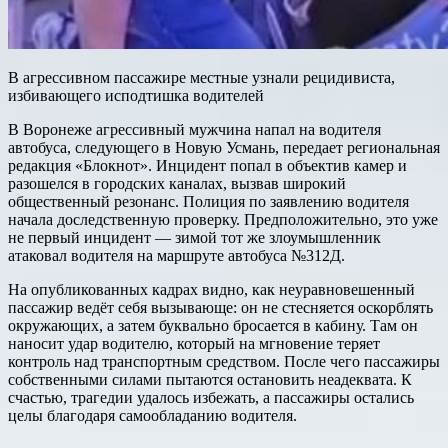
В агрессивном пассажире местные узнали рецидивиста,
избивающего исподтишка водителей
В Воронеже агрессивный мужчина напал на водителя
автобуса, следующего в Новую Усмань, передает региональная
редакция «Блокнот». Инцидент попал в объектив камер и
разошелся в городских каналах, вызвав широкий
общественный резонанс. Полиция по заявлению водителя
начала доследственную проверку. Предположительно, это уже
не первый инцидент — зимой тот же злоумышленник
атаковал водителя на маршруте автобуса №312Д.
На опубликованных кадрах видно, как неуравновешенный
пассажир ведёт себя вызывающе: он не стесняется оскорблять
окружающих, а затем буквально бросается в кабину. Там он
наносит удар водителю, который на мгновение теряет
контроль над транспортным средством. После чего пассажиры
собственными силами пытаются остановить неадеквата. К
счастью, трагедии удалось избежать, а пассажиры остались
целы благодаря самообладанию водителя.