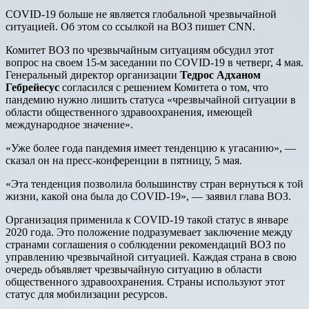
COVID-19 больше не является глобальной чрезвычайной
ситуацией. Об этом со ссылкой на ВОЗ пишет CNN.
Комитет ВОЗ по чрезвычайным ситуациям обсудил этот
вопрос на своем 15-м заседании по COVID-19 в четверг, 4 мая.
Генеральный директор организации
Тедрос Адханом
Гебрейесус
согласился с решением Комитета о том, что
пандемию нужно лишить статуса «чрезвычайной ситуации в
области общественного здравоохранения, имеющей
международное значение».
«Уже более года пандемия имеет тенденцию к угасанию», —
сказал он на пресс-конференции в пятницу, 5 мая.
«Эта тенденция позволила большинству стран вернуться к той
жизни, какой она была до COVID-19», — заявил глава ВОЗ.
Организация применила к COVID-19 такой статус в январе
2020 года. Это положение подразумевает заключение между
странами соглашения о соблюдении рекомендаций ВОЗ по
управлению чрезвычайной ситуацией. Каждая страна в свою
очередь объявляет чрезвычайную ситуацию в области
общественного здравоохранения. Страны используют этот
статус для мобилизации ресурсов.