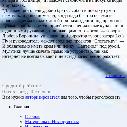
кулера в гостинице), и поможет сэкономить на покупке воды
в бутылках.
“Для женщин очень удобно брать с собой в поездку сухой
шампунь: хорошо помогает, когда надо быстро освежить
волосы. Для маленьких детей при нахождении под прямыми
лучами солнца советую приобрести специальные купальники
с длинными рукавами, защищающими от ожогов, — говорит
Любовь Воронина, управляющий директор туроператора Let`s
Fly и руководитель международных проектов “Слетать.ру”. —
И обязательно иметь крем или пенку “Пантенол” под рукой.
Мультики лучше скачать прямо на устройство, так как
интернет не всегда бывает и не всегда качественно работает”.
Источник
Средний рейтинг
0 из 5 звезд. 0 голосов.
Вам нужно
авторизироваться
для того, чтобы проголосовать.
Главная
Главная
Материалы и Инструменты
Интересное