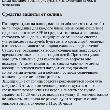
когда настанет время приступать к заполнению сумок и
чемоданов.
Средства защиты от солнца
Планируя отдых на пляже, важно позаботиться о том, чтобы
было подходящее для каждого члена семьи
солнцезащитное
средство
с высоким SPF (в среднем этот показатель должен
составлять от 30 до 50), защищающее от широко спектра
ультрафиолетовых лучей. Будет ли это крем, спрей, молочко
или лосьон — зависит от индивидуальных предпочтений.
Существует отдельная категория солнцезащитных средств,
предназначенных специально для детей. При этом нужно
обращать внимание, для какого именно возраста оно
подходит. А также помнить, что совсем маленьким детям
вообще не рекомендуется находиться под прямыми
солнечными лучами, да и ребятам постарше солнечными
ваннами лучше не злоупотреблять.
Защищающие от солнца средства рекомендуется обновлять
каждые 2-3 часа, а если человек решил искупаться — то и
сразу после возвращения на берег. Наносить его нужно
заранее, за 15-20 минут до выхода на улицу. И, конечно, важно
не забывать, что врачи не рекомендуют загорать в самое
опасное время: примерно с 11 до 16 часов.