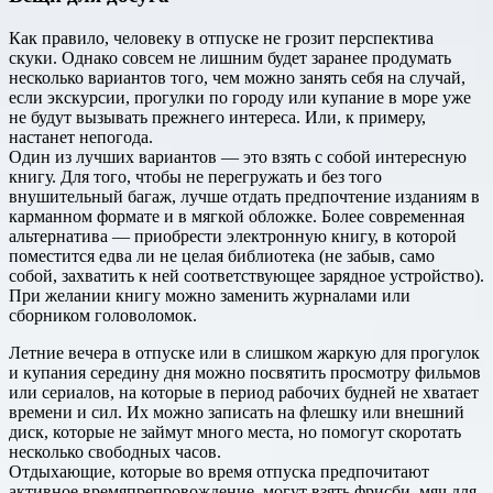
Как правило, человеку в отпуске не грозит перспектива
скуки. Однако совсем не лишним будет заранее продумать
несколько вариантов того, чем можно занять себя на случай,
если экскурсии, прогулки по городу или купание в море уже
не будут вызывать прежнего интереса. Или, к примеру,
настанет непогода.
Один из лучших вариантов — это взять с собой интересную
книгу. Для того, чтобы не перегружать и без того
внушительный багаж, лучше отдать предпочтение изданиям в
карманном формате и в мягкой обложке. Более современная
альтернатива — приобрести электронную книгу, в которой
поместится едва ли не целая библиотека (не забыв, само
собой, захватить к ней соответствующее зарядное устройство).
При желании книгу можно заменить журналами или
сборником головоломок.
Летние вечера в отпуске или в слишком жаркую для прогулок
и купания середину дня можно посвятить просмотру фильмов
или сериалов, на которые в период рабочих будней не хватает
времени и сил. Их можно записать на флешку или внешний
диск, которые не займут много места, но помогут скоротать
несколько свободных часов.
Отдыхающие, которые во время отпуска предпочитают
активное времяпрепровождение, могут взять фрисби, мяч для