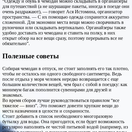
“Одежду и обувь в чемодан можно складывать в органайзеры
для путешествий (а не шуршащие пакеты, иногда в поезде они
очень раздражают), — говорит Ася Истомина, организатор
пространства. — С их помощью одежда сохранится аккуратно
сложенной. Для экономии места вещи можно сворачивать в
рулончики или складывать вертикально. Органайзеры также
удобно доставать из чемодана и ставить на полку, в них
открыт обзор на все вещи сразу, поэтому перерывать все не
обязательно”.
Полезные советы
Собирая чемодан в отпуск, не стоит заполнять его так плотно,
чтобы не осталось ни одного свободного сантиметра. Ведь
после отдыха у моря человек нередко возвращается с еще
большим количеством вещей, чем брал с собой в поездку: как
минимум багаж пополнится сувенирами для друзей и
знакомых.
Во время сборов лучше руководствоваться правилом “все
тяжелое — вниз”. Это поможет довезти хрупкие вещи до
места назначения в целости и сохранности.
Стоит добавить в список необходимого многоразовую
бутылку для воды. Она пригодится, если будет возможность
регулярно наполнять ее чистой питьевой водой (например, из