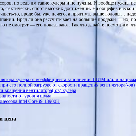
оров, но ведь им такие кулеры и не нужны. И вообще нужны нем
о, фактически, спорт высоких достижений. На общефизической п
учшать-то, вроде бы, уже нечего, а прыгнуть выше головы… надо 
мпании. Вряд ли она рассчитывает на большие продажи — их, по
его не смотрят — его показывают. Так что давайте посмотрим, чт
илятора кулера от коэффициента заполнения ШИМ и/или напряж
ри его полной загрузке от скорости вращения вентилятора(-ов)
и вращения вентилятора(-ов) кулера
ощности от уровня шума
ессора Intel Core i9-13900K
и цена