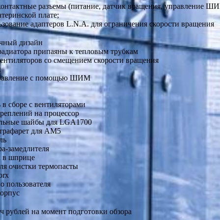
контактные разъемы (питание, датчик вращения, управление ШИМ)
атеринской плате;
зование адаптеров L.N.A. для ограничения скорости вращения
чный дизайн
радиатора припаяны к тепловым трубкам
вентиляторов со смещением скорости вращения
x
равление с помощью ШИМ
 в сборе с вентиляторами
креплений на процессор
льные шайбы для LGA1700
трафарет для AM5
ль
ра-замедлителя
а в шприце
ля очистки термопасты
orx
о пользователя
корпус
яч рублей на момент подготовки обзора