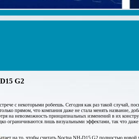
-D15 G2
трече с некоторыми робеешь. Сегодня как раз такой случай, пос
олько прямом, что компания даже не стала менять название, до
тря на невозможность принципиальных изменений в их конструк
о ограничиваются лишь визуальными эффектами, так что даже н
атает на то, чтобы считать Noctua NH-D15 G2 полностью новой м