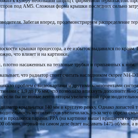
ожил к кулеру небольшой шприц с фирменной термопастой. Проду
ессоров под AM5. Сложная форма крышки последних сильно затруд
зводителя. Забегая вперед, продемонстрируем распределение терм
лоскости крышки процессора, а ее избыток выдавился по краям. П
ожно, что влияет и на картинки.
, плотно насаженных на тепловые трубки и припаянных к ним.
оказывает, что радиатор стоит считать наследником скорее NH-
никало проблем с видеокартами и другими компонентами системы
инами с 1,9 до 1,6 мм, что позволило впихнуть дополнительно
ело, если бы не новые вентиляторы увеличенной производительн
диаметр крыльчатки 140 мм и круглую рамку. Однако лопастей те
водительность вентиляторов увеличилась, из-за чего обрело смы
 и продаются парами. PPA (на картинке выше) вращается со сдви
 об/мин, первый на самом деле будет выдавать 1475 об/мин, а 