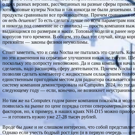
о трех разных версиях, рассчитанных на разные сферы примене
хотя топовые кулеры Noctua и так никогда не были дешевыми. 
продукты сравнивали все производители. Причем сравнения об
он ведь дешевле!
То есть сделать лучше по всем параметрам ник
и никогда под сомнение не ставились) — просто компания выж
выдающимся по размерам и массе. Топовые модели и ранее не
корпусов того времени. В общем, это был тот случай, когда к
превзойти — законы физики неумолимы.
Стоит заметить, что и сама Noctua не пыталась это сделать.
но эти изменения на серьезные улучшения никак не тянули. Ше
поскольку это попросту невозможно. Да и сама компания нача
сделаешь, надо расширять сферу деятельности. Причем Noctua
позволяя сделать компьютер с жидкостным охлаждением полно
единственным пригодным местом для радиатора оказывается ве
систему компания демонстрировала на Computex 2024, но тогда 
следующему году — если, конечно, не возникнет неустранимых
Но там же на Computex годом ранее компания показала и модель
появилась на рынке по цене порядка сотни североамериканских
факторов, но, к примеру, в наших краях NH-D15 можно приобре
— и готовить нужно уже 27-28 тысяч рублей.
Вроде бы даже и не слишком интересно, что собой представляет
Однако если учесть бодрый рост цен (и в первую очередь — со