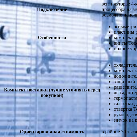
вентиляторы: 4-
Подключение
процессора на м
возможно исполь
асимметри
пластины 
Особенности
комплект 
винты Tor
полное уп
охладитель
комплект 
дополните
защитный 
разветвите
Комплект поставки (лучше уточнять перед
два адапте
покупкой)
термопаст
салфетки д
отвертка T
руководств
значок на 
Ориентировочная стоимость
в районе 30 тыс