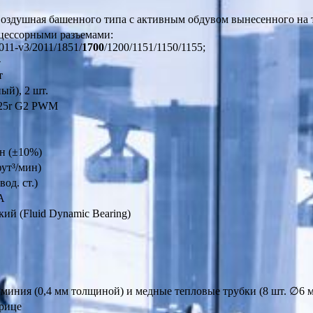
воздушная башенного типа с активным обдувом вынесенного на 
оцессорными разъемами:
011-v3/2011/1851/
1700
/1200/1151/1150/1155;
4
т
ый), 2 шт.
x25r G2 PWM
н (±10%)
фут³/мин)
вод. ст.)
А
ий (Fluid Dynamic Bearing)
миния (0,4 мм толщиной) и медные тепловые трубки (8 шт. ∅6 
прице