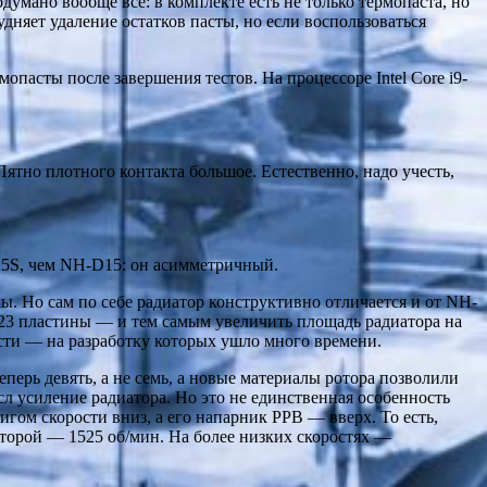
мано вообще всё: в комплекте есть не только термопаста, но
няет удаление остатков пасты, но если воспользоваться
опасты после завершения тестов. На процессоре Intel Core i9-
ятно плотного контакта большое. Естественно, надо учесть,
D15S, чем NH-D15: он асимметричный.
. Но сам по себе радиатор конструктивно отличается и от NH-
 23 пластины — и тем самым увеличить площадь радиатора на
ости — на разработку которых ушло много времени.
перь девять, а не семь, а новые материалы ротора позволили
сл усиление радиатора. Но это не единственная особенность
гом скорости вниз, а его напарник PPB — вверх. То есть,
второй — 1525 об/мин. На более низких скоростях —