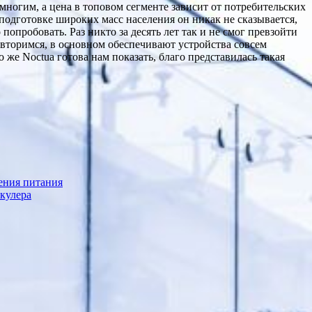
ногим, а цена в топовом сегменте зависит от потребительских
одготовке широких масс населения он никак не сказывается,
попробовать. Раз никто за десять лет так и не смог превзойти
вторимся, в основном обеспечивают устройства совсем
о же Noctua готова нам показать, благо представилась такая
ения питания
 кулера