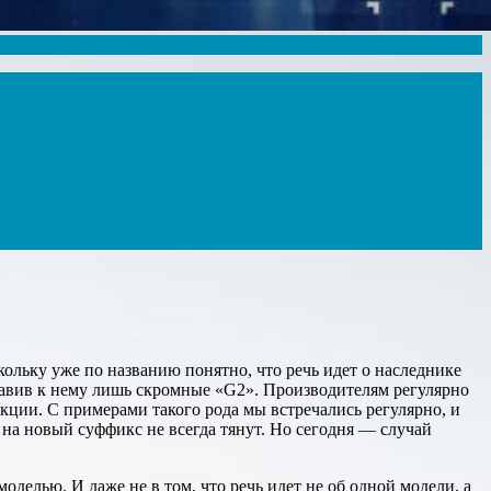
кольку уже по названию понятно, что речь идет о наследнике
бавив к нему лишь скромные «G2». Производителям регулярно
ции. С примерами такого рода мы встречались регулярно, и
а новый суффикс не всегда тянут. Но сегодня — случай
оделью. И даже не в том, что речь идет не об одной модели, а