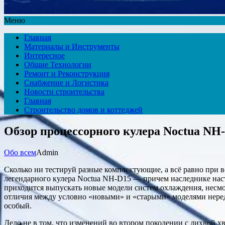
Меню
Главная
Материалы и Инструменты
Интересное
Общие Технологии
Ремонт и Реконструкция
Снабжение и Логистика
Новости строительства
Главная
Строительство домов и коттеджей
Обзор процессорного кулера Noctua NH
Обо всем
Admin
Сколько ни тестируй разные комплектующие, а всё равно при вс
легендарного кулера Noctua NH-D15 — причем наследнике наст
приходится выпускать новые модели систем охлаждения, несмо
отличия между условно «новыми» и «старыми» моделями нередк
особый.
Дело не в том, что изменений во втором поколении с лихвой хв