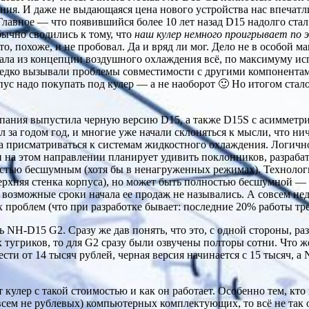
ния. И даже не выдающаяся цена нового устройства нас впечатл
Главное — что появившийся более 10 лет назад D15 надолго ста
ычно сводились к тому, что
наш кулер немного проигрывает по 
то, похоже, и не пробовал. Да и вряд ли мог. Дело не в особой 
ала из концепции воздушного охлаждения всё, по максимуму ис
редко вызывали проблемы совместимости с другими компонента
орпус надо покупать под кулер — а не наоборот 🙂 Но итогом ст
 Компания выпустила черную версию D15, а также D15S с асимме
л за годом год, и многие уже начали склоняться к мысли, что н
ла присматриваться к системам жидкостного охлаждения. Логичн
 и на этом направлении планирует удивить поклонников, разраб
стью бесшумным (хотя бы в ненагруженных режимах). Технологи
рхняя стенка корпуса), но может быть полностью бесшумной — 
возможные сроки начала ее продаж не назывались. А совсем неда
 проблем (что при разработке бывает: последние 20% работы тр
 NH-D15 G2. Сразу же дав понять, что это, с одной стороны, раз
 тугриков, то для G2 сразу были озвучены полторы сотни. Что ж
сти от 14 тысяч рублей, черная версия начинается с 15 тысяч, 
 кулер с такой стоимостью и как он работает. Особенно тем, кт
всем не рублевых) компьютерных комплектующих, то всё не так 