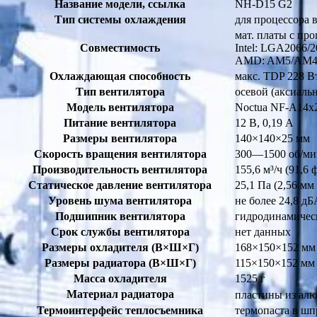
Название модели, ссылка
NH-D15 G2
Тип системы охлаждения
для процессора 
мат. платы с пр
Совместимость
Intel: LGA2066/2
AMD: AM5/AM
Охлаждающая способность
макс. TDP 228 В
Тип вентилятора
осевой (аксиальн
Модель вентилятора
Noctua NF-A14
Питание вентилятора
12 В, 0,19 А
Размеры вентилятора
140×140×25 мм
Скорость вращения вентилятора
300—1500 об/ми
Производительность вентилятора
155,6 м³/ч (91,6 
Статическое давление вентилятора
25,1 Па (2,56 мм 
Уровень шума вентилятора
не более 24,8 дБ
Подшипник вентилятора
гидродинамическ
Срок службы вентилятора
нет данных
Размеры охладителя (В×Ш×Г)
168×150×152 мм
Размеры радиатора (В×Ш×Г)
115×150×152 мм
Масса охладителя
1525 г
Материал радиатора
пластины из алю
Термоинтерфейс теплосъемника
термопаста в ш