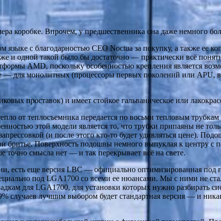
ера коробке. Впрочем, у предшественника она даже немного бол
ом языке с благодарностью CEO Noctua за покупку, а также ее к
аже и одной такой было бы достаточно — практически всё понят
тформы AMD, поскольку особенностью крепления является возмож
 — для монолитных (процессоры первых поколений или APU, вкл
иковых проставок) и имеет стойкое гальваническое или лакокра
епло от теплосъемника передается по восьми тепловым трубкам
нностью этой модели является то, что трубки припаяны не толь
запрессовкой (и после этого кто-то будет удивляться цене). По
при бритье. Поверхность подошвы немного выпуклая к центру с пе
ше точно смысла нет — и так перекрывает всё на свете.
ании, есть еще версия LBC — официально оптимизированная под
циально под LGA1700 со всеми ее нюансами. Мы с ними не ста
ладкам для LGA1700, для установки которых нужно разбирать си
99% случаев лучшим выбором будет стандартная версия — и ника