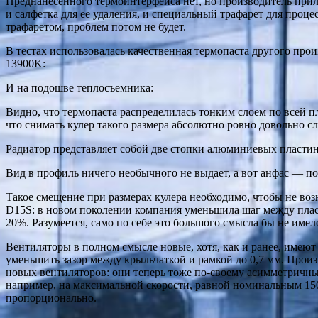
Преднанесенного термоинтерфейса нет, но производитель прил
и салфетка для ее удаления, и специальный трафарет для проц
трафаретом, проблем потом не будет.
В тестах использовалась качественная термопаста другого прои
13900K:
И на подошве теплосъемника:
Видно, что термопаста распределилась тонким слоем по всей п
что снимать кулер такого размера абсолютно ровно довольно сл
Радиатор представляет собой две стопки алюминиевых пластин
Вид в профиль ничего необычного не выдает, а вот анфас — п
Такое смещение при размерах кулера необходимо, чтобы не воз
D15S: в новом поколении компания уменьшила шаг между пласт
20%. Разумеется, само по себе это большого смысла бы не им
Вентиляторы в полном смысле новые, хотя, как и ранее, имеют 
уменьшить зазор между крыльчаткой и рамкой до 0,7 мм. Произ
новых вентиляторов: они теперь тоже по-своему асимметричные
например, на максимальной скорости, равной номинальным 1500
пропорционально.