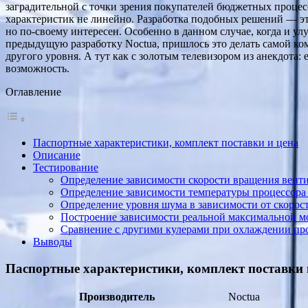
заградительной с точки зрения покупателей бюджетных процесс
характеристик не линейно. Разработка подобных решений — эт
но по-своему интересен. Особенно в данном случае, когда и ул
предыдущую разработку Noctua, пришлось это делать самой ко
другого уровня. А тут как с золотым телевизором из анекдота: 
возможность.
Оглавление
Паспортные характеристики, комплект поставки и цена
Описание
Тестирование
Определение зависимости скорости вращения вент
Определение зависимости температуры процессора п
Определение уровня шума в зависимости от скорост
Построение зависимости реальной максимальной м
Сравнение с другими кулерами при охлаждении проц
Выводы
Паспортные характеристики, комплект поставки 
Производитель
Noctua