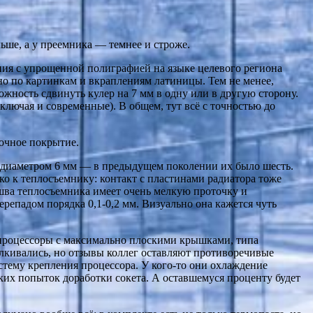
ьше, а у преемника — темнее и строже.
опия с упрощенной полиграфией на языке целевого региона
но по картинкам и вкраплениям латиницы. Тем не менее,
ность сдвинуть кулер на 7 мм в одну или в другую сторону.
ючая и современные). В общем, тут всё с точностью до
сочное покрытие.
 диаметром 6 мм — в предыдущем поколении их было шесть.
ко к теплосъемнику: контакт с пластинами радиатора тоже
дошва теплосъемника имеет очень мелкую проточку и
репадом порядка 0,1-0,2 мм. Визуально она кажется чуть
 процессоры с максимально плоскими крышками, типа
лкивались, но отзывы коллег оставляют противоречивые
стему крепления процессора. У кого-то они охлаждение
ких попыток доработки сокета. А оставшемуся проценту будет