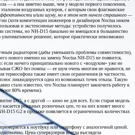
ила — а она заметно выше, чем у модели первого поколения,
л эталоном воздушных кулеров, с которым свои флагманские
эффективности и/или шуму, но в этом нет ничего страшного —
магии (хотя компетенции инженеров и дизайнеров Noctua никем
пользовав и экстенсивные методы: устройство получилось
ми системы, но NH-D15 банально не вмещался в большинство
ало ультимативное решение, которое практически невозможно
тричным радиатором (дабы уменьшить проблемы совместимости),
ичего нового именно на замену Noctua NH-D15 не появится,
о: если ничего принципиально нового с «воздухом» уже не
атывая СЖО без помпы — ее шум очень многим не нравится, не
я термосифона также имеет свои ограничения (в частности,
плюс ликвидируется одна из возможных точек отказа. Такую
вно стало известно, что Noctua планирует закончить работу к
ебуют 80% времени).
витие D15, а с другой — кино не для всех. Если старая модель
е касается реальных розничных цен, то на них влияет много
а NH-D15 G2 в продаже появляется в ограниченных количествах
о примеряется к ноутбуку или смартфону с аналогичной ценой.
однозначно. Цена суперкулеров всегда выглядела