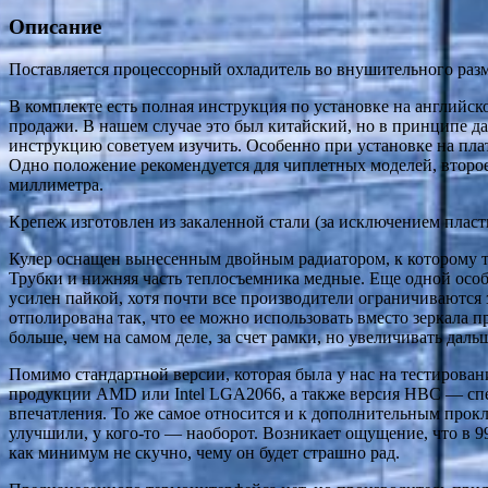
Описание
Поставляется процессорный охладитель во внушительного разм
В комплекте есть полная инструкция по установке на английск
продажи. В нашем случае это был китайский, но в принципе д
инструкцию советуем изучить. Особенно при установке на пла
Одно положение рекомендуется для чиплетных моделей, второе
миллиметра.
Крепеж изготовлен из закаленной стали (за исключением пласт
Кулер оснащен вынесенным двойным радиатором, к которому т
Трубки и нижняя часть теплосъемника медные. Еще одной особе
усилен пайкой, хотя почти все производители ограничиваются 
отполирована так, что ее можно использовать вместо зеркала 
больше, чем на самом деле, за счет рамки, но увеличивать даль
Помимо стандартной версии, которая была у нас на тестиров
продукции AMD или Intel LGA2066, а также версия HBC — спе
впечатления. То же самое относится и к дополнительным прок
улучшили, у кого-то — наоборот. Возникает ощущение, что в 
как минимум не скучно, чему он будет страшно рад.