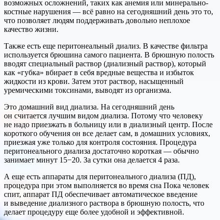
возможных осложнений, таких как анемия или минерально-
костные нарушения — всё равно на сегодняшний день это то,
что позволяет людям поддерживать довольно неплохое
качество жизни.
Также есть еще перитонеальный диализ. В качестве фильтра
используется брюшина самого пациента. В брюшную полость
вводят специальный раствор (диализный раствор), который
как «губка» вбирает в себя вредные вещества и избыток
жидкости из крови. Затем этот раствор, насыщенный
уремическими токсинами, выводят из организма.
Это домашний вид диализа. На сегодняшний день
он считается лучшим видом диализа. Потому что человеку
не надо приезжать в больницу или в диализный центр. После
короткого обучения он все делает сам, в домашних условиях,
приезжая уже только для контроля состояния. Процедура
перитонеального диализа достаточно короткая — обычно
занимает минут 15−20. За сутки она делается 4 раза.
А еще есть аппараты для перитонеального диализа (ПД),
процедура при этом выполняется во время сна Пока человек
спит, аппарат ПД обеспечивает автоматическое введение
и выведение диализного раствора в брюшную полость, что
делает процедуру еще более удобной и эффективной.