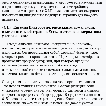
много механизмов взаимосвязи. У нас тоже есть научная тема
и грант под эту тему — изучаем геном и микробиоту
кишечника у пациентов с ХБП, выявленные закономерности
помогают индивидуально подбирать терапию для каждого
пациента.
«
СП»: Евгений Викторович, расскажите, пожалуйста,
о заместительной терапии. Есть ли сегодня альтернативы
у гемодиализа?
— Гемодиализ еще называют «искусственной почкой»,
потому что, по сути, мы заменяем функции почек, используя
диализатор. Он представляет собой сложный фильтр, через
которые проходит кровь пациента. Через поры в мембранах
происходит процесс диффузии, при котором вредные
вещества (мочевина, креатинин, избыток воды
и электролитов) из крови переходят в диализат, а полезные
вещества, такие как белки и клетки крови, остаются в крови.
Очищенная кровь затем возвращается в организм пациента.
Это первая функция гемодиализа. Вторая функция: если
у человека утрачен диурез, нет мочи, то удаляется и лишняя
жидкость в процессе этой процедуры. В среднем она длится
4−5 часов, не менее трех раз в неделю. Конечно, это не совсем
адекватная, скажем так, замена почек. Но даже с учетом