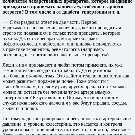
количество лекарственных препаратов, которое ежедневно
приходиться принимать пациентам, особенно старшего
возраста? В том числе и от диабета, гипертонии и т. д.
— Я бы разделил ответ на две части. Первое:
медикаментозное лечение, конечно, должно проводиться
строго по показаниям и только теми препараты, которые
нужны. Да, есть препараты, которые обладают
нефротоксическим действием, они широко используются
в практике терапевтов, ревматологов (например,
нестероидные противовоспалительные препараты).
Люди к ним привыкают и любят потом применять их уже
самостоятельно, когда что-то заболит. Да еще иногда
и в больших количествах. Это действительно опасно, так как
может развиться поражение почек. Тоже относится
к антибиотикам, и целому ряду других препаратов. Однако
можно ли оставить без лечения ту же артериальную
гипертензию? Безусловно нет. Потому что в противном
случае из-за высокого давления у вас будут страдать сосуды,
а значит и почки.
Поэтому надо контролировать и регулировать и артериальное
давление, и уровень холестерина, это касается и контроля
уровня глюкозы при диабете, потому что, понятно, чем выше
будет глюкоза в крови, тем через ряд серьезных механизмов