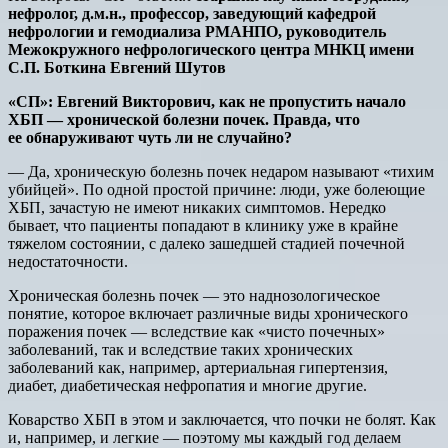
нефролог, д.м.н., профессор, заведующий кафедрой
нефрологии и гемодиализа РМАНПО, руководитель
Межокружного нефрологического центра МНКЦ имени
С.П. Боткина
Евгений Шутов
«СП»: Евгений Викторович, как не пропустить начало
ХБП — хронической болезни почек. Правда, что
ее обнаруживают чуть ли не случайно?
— Да, хроническую болезнь почек недаром называют «тихим
убийцей». По одной простой причине: люди, уже болеющие
ХБП, зачастую не имеют никаких симптомов. Нередко
бывает, что пациенты попадают в клинику уже в крайне
тяжелом состоянии, c далеко зашедшей стадией почечной
недостаточности.
Хроническая болезнь почек — это наднозологическое
понятие, которое включает различные виды хронического
поражения почек — вследствие как «чисто почечных»
заболеваний, так и вследствие таких хронических
заболеваний как, например, артериальная гипертензия,
диабет, диабетическая нефропатия и многие другие.
Коварство ХБП в этом и заключается, что почки не болят. Как
и, например, и легкие — поэтому мы каждый год делаем