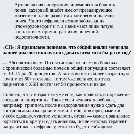
Артериальная гипертония, ишемическая болезнь
почек, сахарный диабет имеют превалирующее
значение в плане развития хронической болезни
почек. Чисто нефрологические заболевания
(гломерулонефрит и т. д.) занимают лишь пятую
часть от всех причин развития почечной
недостаточности.
«СП»: Я правильно понимаю, что общий анализ мочи для
ранней диагностики нужно сдавать всем хотя бы раз в год?
— Абсолютно всем. По статистике количество больных
с хронической болезнью почек в общей популяции составляет
от 10 -15 до 20 процентов. А вот если взять более возрастную
группу, от 60+ и старше, то там уже количество этих
пациентов с ХБП достигает 50 процентов и выше.
Понятно, что с возрастом уже есть, как правило, и поражение
сосудов, и гипертония. Также если человек переболел,
например, гриппом, после выздоровления нужно сдать для
контроля анализы крови и мочи. Либо, повторю, заметив
у себя одышку, чувство усталости, отеки — самое правильное
обратиться к врачу и сдать анализы, после которых терапевт
направит вас к нефрологу, если это будет необходимо.