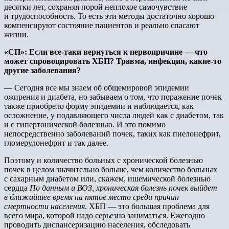
десятки лет, сохраняя порой неплохое самочувствие
и трудоспособность. То есть эти методы достаточно хорошо
компенсируют состояние пациентов и реально спасают
жизни.
«СП»: Если все-таки вернуться к первопричине — что
может спровоцировать ХБП? Травма, инфекция, какие-то
другие заболевания?
— Сегодня все мы знаем об общемировой эпидемии
ожирения и диабета, но забываем о том, что поражение почек
также приобрело форму эпидемии и наблюдается, как
осложнение, у подавляющего числа людей как с диабетом, так
и с гипертонической болезнью. И это помимо
непосредственно заболеваний почек, таких как пиелонефрит,
гломерулонефрит и так далее.
Поэтому и количество больных с хронической болезнью
почек в целом значительно больше, чем количество больных
с сахарным диабетом или, скажем, ишемической болезнью
сердца
По данным и ВОЗ, хроническая болезнь почек выйдет
в ближайшее время на пятое место среди причин
смертности населения
. ХБП — это большая проблема для
всего мира, которой надо серьезно заниматься. Ежегодно
проводить диспансеризацию населения, обследовать