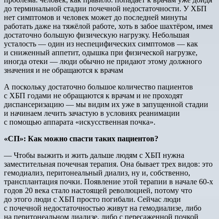
до терминальной стадии почечной недостаточности. У ХБП
нет симптомов и человек может до последней минуты
работать даже на тяжёлой работе, хоть в забое шахтёром, имея
достаточно большую физическую нагрузку. Небольшая
усталость — один из неспецифических симптомов — как
и сниженный аппетит, одышка при физической нагрузке,
иногда отеки — люди обычно не придают этому должного
значения и не обращаются к врачам
А поскольку достаточно большое количество пациентов
с ХБП годами не обращаются к врачам и не проходят
диспансеризацию — мы видим их уже в запущенной стадии
и начинаем лечить зачастую в условиях реанимации
с помощью аппарата «искусственная почка».
«СП»: Как можно спасти таких пациентов?
— Чтобы выжить и жить дальше людям с ХБП нужна
заместительная почечная терапия. Она бывает трех видов: это
гемодиализ, перитонеальный диализ, ну и, собственно,
трансплантация почки. Появление этой терапии в начале 60-х
годов 20 века стало настоящей революцией, потому что
до этого люди с ХБП просто погибали. Сейчас люди
с почечной недостаточностью живут на гемодиализе, либо
на перитонеальном диализе, либо с пересаженной почкой