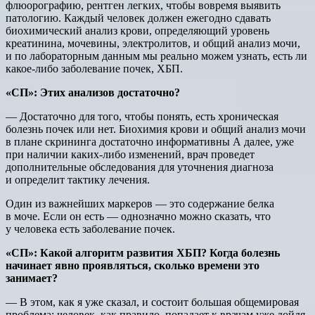
флюорографию, рентген легких, чтобы вовремя выявить
патологию. Каждый человек должен ежегодно сдавать
биохимический анализ крови, определяющий уровень
креатинина, мочевины, электролитов, и общий анализ мочи,
и по лабораторным данным мы реально можем узнать, есть ли
какое-либо заболевание почек, ХБП.
«СП»: Этих анализов достаточно?
— Достаточно для того, чтобы понять, есть хроническая
болезнь почек или нет. Биохимия крови и общий анализ мочи
в плане скрининга достаточно информативны А далее, уже
при наличии каких-либо изменений, врач проведет
дополнительные обследования для уточнения диагноза
и определит тактику лечения.
Один из важнейших маркеров — это содержание белка
в моче. Если он есть — однозначно можно сказать, что
у человека есть заболевание почек.
«СП»: Какой алгоритм развития ХБП? Когда болезнь
начинает явно проявляться, сколько времени это
занимает?
— В этом, как я уже сказал, и состоит большая общемировая
проблема: человек, как правило. попадает к врачам уже дойдя