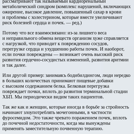
рассматривают так называемый кардиоренальный
метаболический синдром (комплекс нарушений, включающих
ожирение, высокое давление, повышенный сахар в крови
и проблемы с холестерином, которые вместе увеличивают
риск болезней сердца и почек. — ред.)
Потому что все взаимосвязано: из-за лишнего веса
и неправильного обмена веществ организм хуже справляется
с нагрузкой, что приводит к повреждению сосудов,
перегрузке сердца и ухудшению работы почек. И наоборот,
если почки повреждены — возникает очень высокий риск
развития сердечно-сосудистых изменений, развития аритмии
и так далее.
Или другой пример: занимаясь бодибилдингом, люди нередко
в больших количествах принимают пищевые добавки
с высоким содержанием белка. Белковая перегрузка
повреждает почки, вплоть до развития терминальной стадии
ХБП. Мы периодически видим таких пациентов.
Так же как и женщин, которые иногда в борьбе за стройность
начинают злоупотреблять мочегонными, в частности
фуросемидом. Это также чревато поражением почек, вплоть
до почечной недостаточности, когда мы вынуждены
применять заместительную почвенную терапию.