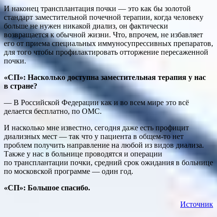
И наконец трансплантация почки — это как бы золотой
стандарт заместительной почечной терапии, когда человеку
больше не нужен никакой диализ, он фактически
возвращается к обычной жизни. Что, впрочем, не избавляет
его от приема специальных иммуносупрессивных препаратов,
для того чтобы профилактировать отторжение пересаженной
почки.
«СП»: Насколько доступна заместительная терапия у нас
в стране?
— В Российской Федерации как и во всем мире это всё
делается бесплатно, по ОМС.
И насколько мне известно, сегодня даже есть профицит
диализных мест — так что у пациента в общем-то нет
проблем получить направление на любой из видов диализа.
Также у нас в больнице проводятся и операции
по трансплантации почки, средний срок ожидания в больнице
по московской программе — один год.
«СП»: Большое спасибо.
Источник